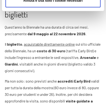
Rifiuta e usa solo i cookie necessari
Biennale di Venezia: date e
biglietti
Quest’anno la Biennale ha una durata di circa sei mesi,
precisamente
dal 9 maggio al 22 novembre 2026
.
Il
biglietto
,
acquistabile direttamente online
sul sito ufficiale
della Biennale, ha un
costo di 30 euro
(tariffa Early Bird) e
include l’ingresso a entrambe le sedi espositive,
Arsenale
e
Giardini
, visitabili anche in giorni diversi (biglietto valido 3
giorni consecutivi).
Ma non solo: sono previsti anche
accrediti Early Bird
validi
per tutta la durata della mostra (60 euro invece di 80, oppure
30 euro per studenti e under 26). Inoltre, per chi desidera
approfondire la visita, sono disponibili
visite guidate a