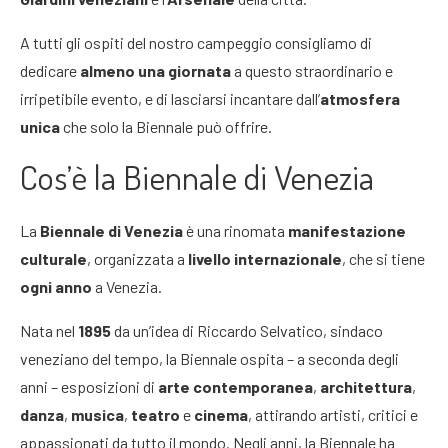
A tutti gli ospiti del nostro campeggio consigliamo di
dedicare
almeno una giornata
a questo straordinario e
irripetibile evento, e di lasciarsi incantare dall’
atmosfera
unica
che solo la Biennale può offrire.
Cos’è la Biennale di Venezia
La
Biennale di Venezia
è una rinomata
manifestazione
culturale
, organizzata a
livello internazionale
, che si tiene
ogni anno
a Venezia.
Nata nel
1895
da un’idea di Riccardo Selvatico, sindaco
veneziano del tempo, la Biennale ospita – a seconda degli
anni – esposizioni di
arte contemporanea
,
architettura
,
danza
,
musica
,
teatro
e
cinema
, attirando artisti, critici e
appassionati da tutto il mondo. Negli anni, la Biennale ha