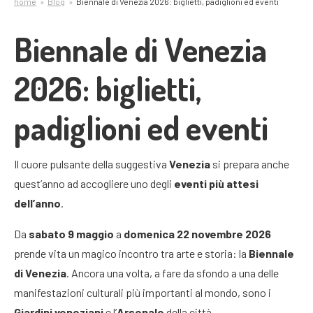
home
Blog
Biennale di Venezia 2026: biglietti, padiglioni ed eventi
Biennale di Venezia
2026: biglietti,
padiglioni ed eventi
Il cuore pulsante della suggestiva
Venezia
si prepara anche
quest’anno ad accogliere uno degli
eventi più attesi
dell’anno
.
Da
sabato 9 maggio
a
domenica 22 novembre 2026
prende vita un magico incontro tra arte e storia: la
Biennale
di Venezia
. Ancora una volta, a fare da sfondo a una delle
manifestazioni culturali più importanti al mondo, sono i
Giardini veneziani
e l’
Arsenale
della città.