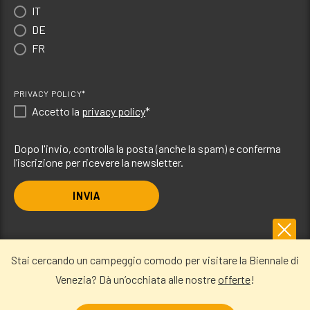
IT
DE
FR
PRIVACY POLICY*
Accetto la
privacy policy
*
Dopo l'invio, controlla la posta (anche la spam) e conferma
l’iscrizione per ricevere la newsletter.
INVIA
Camping Ca’Savio
Stai cercando un campeggio comodo per visitare la Biennale di
Venezia? Dà un’occhiata alle nostre
offerte
!