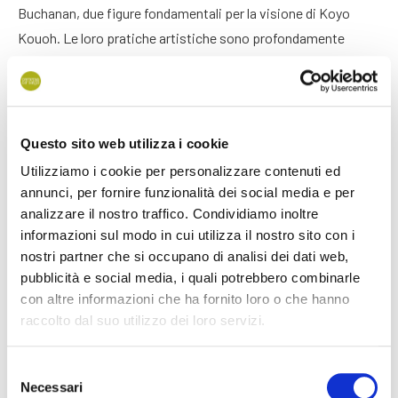
Buchanan, due figure fondamentali per la visione di Koyo
Kouoh. Le loro pratiche artistiche sono profondamente
legate ai luoghi e alle comunità e riflettono un’idea di arte
capace di dialogare con la memoria e con la dimensione
sociale.
Questo sito web utilizza i cookie
Un altro elemento importante è il motivo della
processione
,
Utilizziamo i cookie per personalizzare contenuti ed
ispirato alle
coreografie carnevalesche
e ai raduni del
annunci, per fornire funzionalità dei social media e per
mondo afro-atlantico
. In questa prospettiva lo spazio
analizzare il nostro traffico. Condividiamo inoltre
espositivo assume un carattere dinamico: il pubblico è
informazioni sul modo in cui utilizza il nostro sito con i
invitato a seguire il movimento delle opere e a
partecipare
nostri partner che si occupano di analisi dei dati web,
all’esperienza
, più che a osservarla passivamente.
pubblicità e social media, i quali potrebbero combinarle
con altre informazioni che ha fornito loro o che hanno
Accanto a questi elementi emergono anche le
“Scuole”
,
raccolto dal suo utilizzo dei loro servizi.
intese come comunità di apprendimento e scambio fondate
sull’incontro e sulla condivisione, insieme a una dimensione di
Selezione
Necessari
riposo e contemplazione
che attraversa l’intero percorso
del