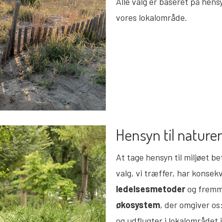
Alle valg er baseret på hensy
vores lokalområde.
Hensyn til nature
At tage hensyn til miljøet be
valg, vi træffer, har konsek
ledelsesmetoder
og fremme
økosystem
, der omgiver os
og udflugter i lokalområdet 