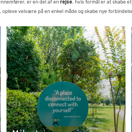
gennemfører, er en del af en
rejse
, hvis formål er at skabe e
ren, opleve velvære på en enkel måde og skabe nye forbinde