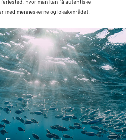
t feriested, hvor man kan få autentiske
lser med menneskerne og lokalområdet.