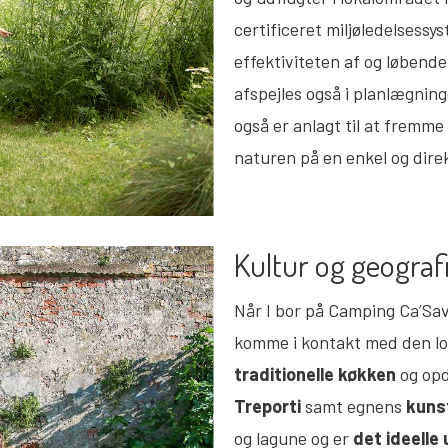
certificeret miljøledelsess
effektiviteten af og løbend
afspejles også i planlægnin
også er anlagt til at fremme
naturen på en enkel og dire
Kultur og geogra
Når I bor på Camping Ca’Savi
komme i kontakt med den lo
traditionelle køkken
og op
Treporti
samt egnens
kuns
og lagune og er
det ideell