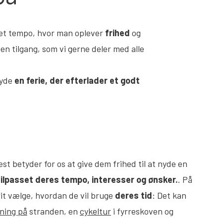
eget tempo, hvor man oplever
frihed
og
 en tilgang, som vi gerne deler med alle
byde
en ferie, der
efterlader et godt
æst betyder for os at give dem frihed til at nyde en
tilpasset deres tempo, interesser og ønsker.
. På
rit vælge, hvordan de vil bruge
deres tid
: Det kan
ning på
stranden, en
cykeltur
i fyrreskoven og