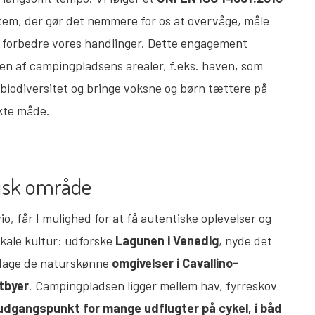
ystem, der gør det nemmere for os at overvåge, måle
e forbedre vores handlinger. Dette engagement
gen af campingpladsens arealer, f.eks. haven, som
 biodiversitet og bringe voksne og børn tættere på
kte måde.
fisk område
o, får I mulighed for at få autentiske oplevelser og
kale kultur: udforske
Lagunen i Venedig
, nyde det
dage de naturskønne
omgivelser i Cavallino-
tbyer
. Campingpladsen ligger mellem hav, fyrreskov
e udgangspunkt for mange
udflugter
på cykel, i båd