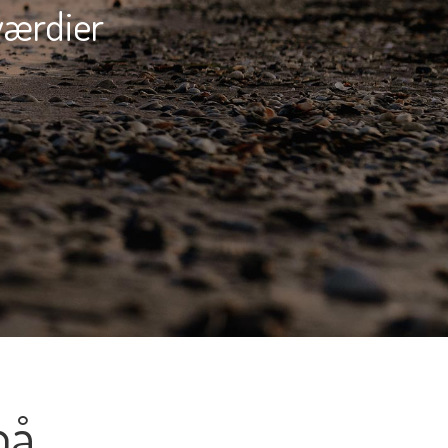
værdier
på