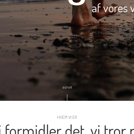
af vores 
scroll
HVEM VI ER
i formidler det, vi tror 