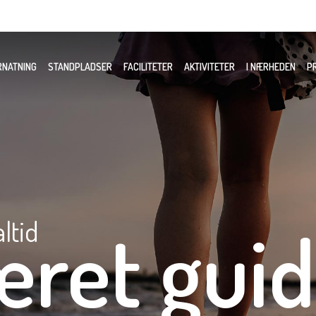
RNATNING
STANDPLADSER
FACILITETER
AKTIVITETER
I NÆRHEDEN
PR
altid
æret guid