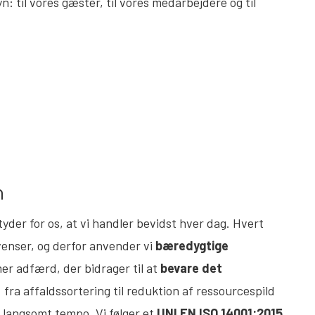
n: til vores gæster, til vores medarbejdere og til
n
tyder for os, at vi handler bevidst hver dag. Hvert
venser, og derfor anvender vi
bæredygtige
r adfærd, der bidrager til at
bevare det
: fra affaldssortering til reduktion af ressourcespild
i langsomt tempo. Vi følger et
UNI EN ISO 14001:2015