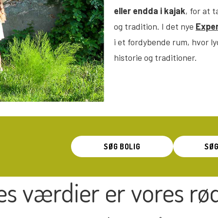
eller endda i kajak
, for at 
og tradition. I det nye
Exper
i et fordybende rum, hvor ly
historie og traditioner.
SØG BOLIG
SØG
es værdier er vores rø