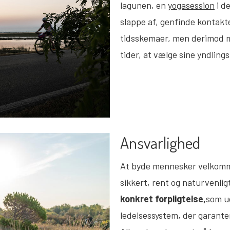
lagunen, en
yogasession
i de
slappe af, genfinde kontak
tidsskemaer, men derimod mul
tider, at vælge sine yndling
Ansvarlighed
At byde mennesker velkomme
sikkert, rent og naturvenlig
konkret forpligtelse,
som u
ledelsessystem, der garanter