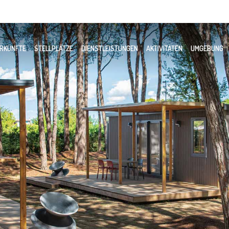
RKÜNFTE
STELLPLÄTZE
DIENSTLEISTUNGEN
AKTIVITÄTEN
UMGEBUNG