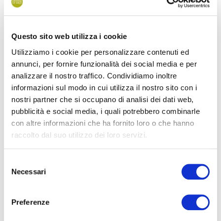
Questo sito web utilizza i cookie
Utilizziamo i cookie per personalizzare contenuti ed
annunci, per fornire funzionalità dei social media e per
analizzare il nostro traffico. Condividiamo inoltre
informazioni sul modo in cui utilizza il nostro sito con i
nostri partner che si occupano di analisi dei dati web,
pubblicità e social media, i quali potrebbero combinarle
Holz als umweltfreundliches Material
con altre informazioni che ha fornito loro o che hanno
raccolto dal suo utilizzo dei loro servizi.
Die Verkleidung aus unbehandeltem Holz erzeugt eine Textur,
die mit den umliegenden Kiefernstämmen perfekt harmoniert.
Selezione
Holz ist von Natur aus ein sich
ständig veränderndes
Necessari
del
Material
, das im Laufe der Zeit immer neue Nuancen
consenso
annimmt, wie die natürlichen Farbtöne des Kiefernwaldes, in
Preferenze
dem es sich befindet.