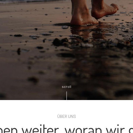
scroll
ÜBER UNS
ben weiter, woran wir 