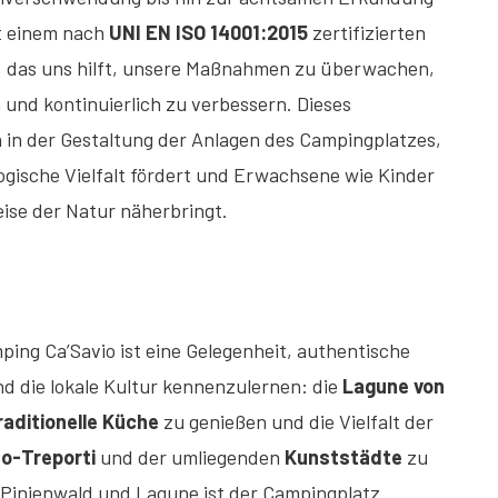
it einem nach
UNI EN ISO 14001:2015
zertifizierten
das uns hilft, unsere Maßnahmen zu überwachen,
und kontinuierlich zu verbessern. Dieses
 in der Gestaltung der Anlagen des Campingplatzes,
logische Vielfalt fördert und Erwachsene wie Kinder
ise der Natur näherbringt.
n
ing Ca’Savio ist eine Gelegenheit, authentische
 die lokale Kultur kennenzulernen: die
Lagune von
raditionelle Küche
zu genießen und die Vielfalt der
no-Treporti
und der umliegenden
Kunststädte
zu
Pinienwald und Lagune ist der Campingplatz