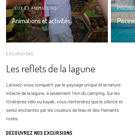
JEUX ET ANIMATIONS
PISCINE
Animations et activités
Piscin
EXCURSIONS
Les reflets de la lagune
Laissez-vous conquérir par le paysage unique et la nature
intacte de la lagune, à seulement 1 km du camping. Sur les
itinéraires vélo ou kayak, vous n’entendrez que le silence et
serez enchantés par les couleurs de l’eau et des flamants
roses.
DECOUVREZ NOS EXCURSIONS