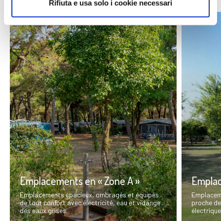
Rifiuta e usa solo i cookie necessari
Emplacements en « Zone A »
Emplac
Emplacements spacieux, ombragés et équipés
Emplaceme
de tout confort avec électricité, eau et vidange
proche de
des eaux grises.
électrique