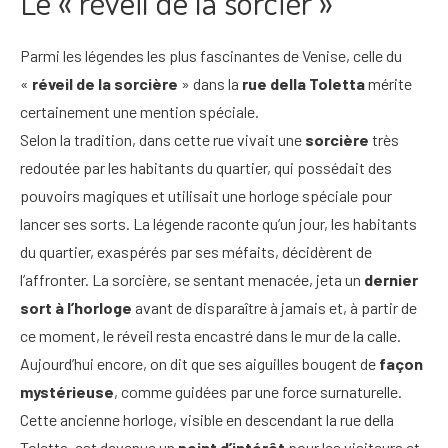
Le « réveil de la sorcièr »
Parmi les légendes les plus fascinantes de Venise, celle du
«
réveil de la sorcière
» dans la
rue della Toletta
mérite
certainement une mention spéciale.
Selon la tradition, dans cette rue vivait une
sorcière
très
redoutée par les habitants du quartier, qui possédait des
pouvoirs magiques et utilisait une horloge spéciale pour
lancer ses sorts. La légende raconte qu’un jour, les habitants
du quartier, exaspérés par ses méfaits, décidèrent de
l’affronter. La sorcière, se sentant menacée, jeta un
dernier
sort à l’horloge
avant de disparaître à jamais et, à partir de
ce moment, le réveil resta encastré dans le mur de la calle.
Aujourd’hui encore, on dit que ses aiguilles bougent de
façon
mystérieuse
, comme guidées par une force surnaturelle.
Cette ancienne horloge, visible en descendant la rue della
Toletta, est devenue un
point d’intérêt
pour les visiteurs et