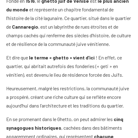
Fondé en
1516
, le
ghetto juif de Venise
est
le plus ancien
du monde
et représente un chapitre fondamental de
l’histoire de la cité lagunaire. Ce quartier, situé dans le quartier
de
Cannaregio
, est un labyrinthe de rues étroites et de
champs cachés qui renferme des siècles d’histoire, de culture
et de résilience de la communauté juive vénitienne.
Et dire que
le terme « ghetto » vient d’ici
! En effet, ce
quartier, qui abritait autrefois des fonderies (« geti » en
vénitien), est devenu le lieu de résidence forcée des Juifs.
Heureusement, malgré les restrictions, la communauté juive
a prospéré, créant une riche culture qui se reflète encore
aujourd’hui dans l’architecture et les traditions du quartier.
En se promenant dans le Ghetto, on peut admirer les
cinq
synagogues historiques
, cachées dans des bâtiments
apparemment ordinaires, qui représentent
chacune