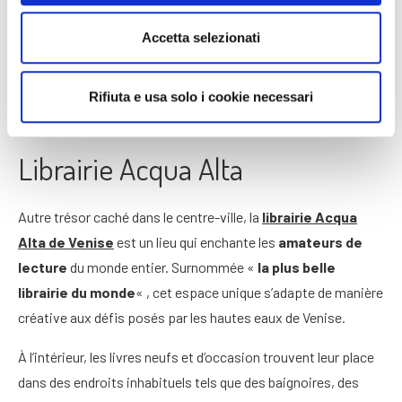
riche en sculptures et monuments funéraires de grande valeur
artistique.
Accetta selezionati
De
nombreuses personnalités illustres
y reposent
Rifiuta e usa solo i cookie necessari
également, parmi lesquelles le compositeur Igor Stravinsky, le
poète Ezra Pound et le peintre vénitien Emilio Vedova.
Librairie Acqua Alta
Autre trésor caché dans le centre-ville, la
librairie Acqua
Alta de Venise
est un lieu qui enchante les
amateurs de
lecture
du monde entier. Surnommée «
la plus belle
librairie du monde
« , cet espace unique s’adapte de manière
créative aux défis posés par les hautes eaux de Venise.
À l’intérieur, les livres neufs et d’occasion trouvent leur place
dans des endroits inhabituels tels que des baignoires, des