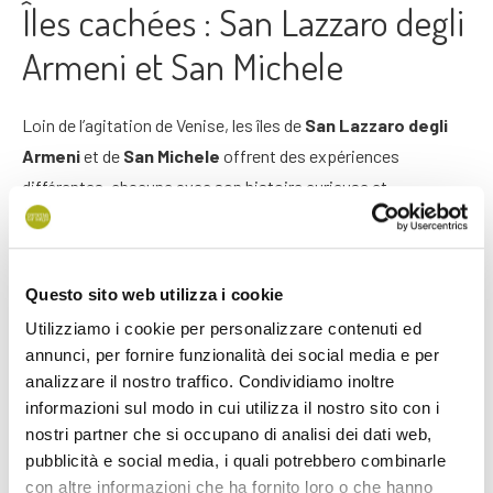
Îles cachées : San Lazzaro degli
Armeni et San Michele
Loin de l’agitation de Venise, les îles de
San Lazzaro degli
Armeni
et de
San Michele
offrent des expériences
différentes, chacune avec son histoire curieuse et
fascinante.
L’île de San Lazzaro degli Armeni
, d’une superficie d’à
Questo sito web utilizza i cookie
peine
3 hectares
, est un joyau culturel qui abrite depuis
1717
un
monastère arménien
, fondé par le moine Mechitar, et qui
Utilizziamo i cookie per personalizzare contenuti ed
annunci, per fornire funzionalità dei social media e per
abrite l’une des
plus importantes bibliothèques de
analizzare il nostro traffico. Condividiamo inoltre
manuscrits arméniens
au monde, avec plus de 170 000
informazioni sul modo in cui utilizza il nostro sito con i
volumes dans cette langue. Le monastère est également
nostri partner che si occupano di analisi dei dati web,
connu pour son musée, qui expose une vaste collection d’art
pubblicità e social media, i quali potrebbero combinarle
arménien, dont une momie égyptienne du VIIème siècle avant
con altre informazioni che ha fornito loro o che hanno