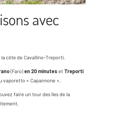
isons avec
 la côte de Cavallino-Treporti.
rano
(Faro)
en 20 minutes
et
Treporti
t du vaporetto « Capannone ».
uvez faire un tour des îles de la
uitement.