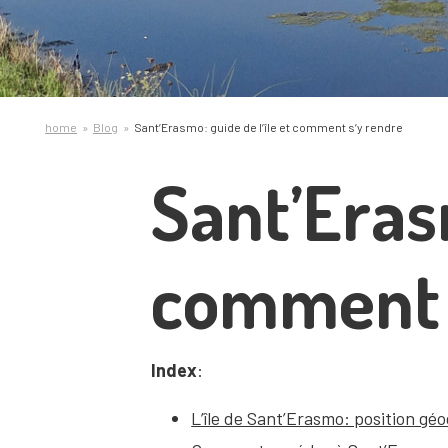
home
Blog
Sant’Erasmo: guide de l’île et comment s’y rendre
Sant’Erasm
comment 
Index
:
L’île de Sant’Erasmo: position géo