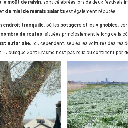
t le
moût de raisin
, sont célébrées lors de deux festivals 
et
de miel de marais salants
est également réputée.
un
endroit tranquille
, où les
potagers
et les
vignobles
, vér
t nombre de routes
, situées principalement le long de la cô
est autorisée
. Ici, cependant, seules les voitures des résid
», puisque Sant’Erasmo n’est pas relié au continent par de