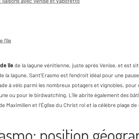
liaisons avec Venise et vaporetto
 l’île
de île
de la lagune vénitienne, juste après Venise, et est 
de la lagune, Sant’Erasmo est l’endroit idéal pour une pause 
lade à vélo parmi les nombreux potagers et vignobles, pour
gune ou pour le birdwatching. L’île abrite également des bâ
de Maximilien et l’Église du Christ roi et la célèbre plage d
Erasmo: position géogra