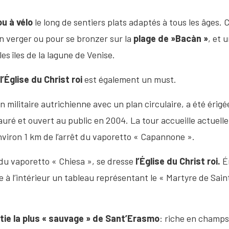
ou à vélo
le long de sentiers plats adaptés à tous les âges. 
un verger ou pour se bronzer sur la
plage de »Bacàn »
, et 
s îles de la lagune de Venise.
à
l’Église du Christ roi
est également un must.
on militaire autrichienne avec un plan circulaire, a été érigé
auré et ouvert au public en 2004. La tour accueille actuell
nviron 1 km de l’arrêt du vaporetto « Capannone ».
êt du vaporetto « Chiesa », se dresse
l’Église du Christ roi
.
É
rve à l’intérieur un tableau représentant le « Martyre de Sa
tie la plus « sauvage » de Sant’Erasmo
: riche en champs 