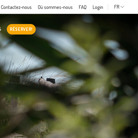
FR
Contactez-nous
Où sommes-nous
FAQ
Login
S
RÉSERVER!