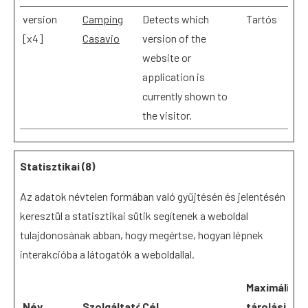
version
Camping
Detects which
Tartós
[x4]
Casavio
version of the
website or
application is
currently shown to
the visitor.
Statisztikai (8)
Az adatok névtelen formában való gyűjtésén és jelentésén
keresztül a statisztikai sütik segítenek a weboldal
tulajdonosának abban, hogy megértse, hogyan lépnek
interakcióba a látogatók a weboldallal.
Maximális
Név
Szolgáltató
Cél
tárolási