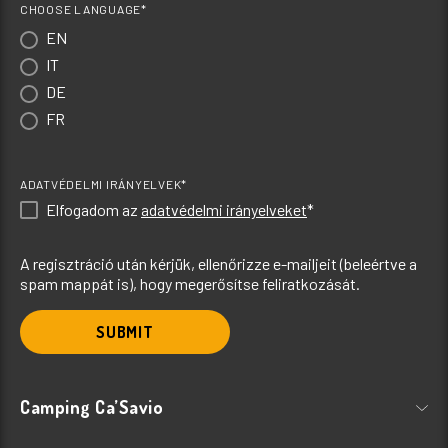
CHOOSE LANGUAGE*
EN
IT
DE
FR
ADATVÉDELMI IRÁNYELVEK*
Elfogadom az
adatvédelmi irányelveket
*
A regisztráció után kérjük, ellenőrizze e-mailjeit (beleértve a
spam mappát is), hogy megerősítse feliratkozását.
SUBMIT
Camping Ca’Savio