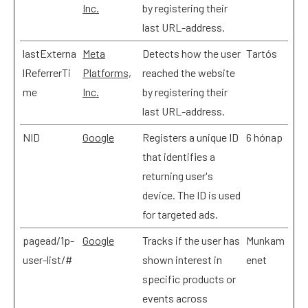
Inc.
by registering their
last URL-address.
lastExterna
Meta
Detects how the user
Tartós
lReferrerTi
Platforms,
reached the website
me
Inc.
by registering their
last URL-address.
NID
Google
Registers a unique ID
6 hónap
that identifies a
returning user's
device. The ID is used
for targeted ads.
pagead/1p-
Google
Tracks if the user has
Munkam
user-list/#
shown interest in
enet
specific products or
events across