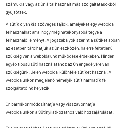
számukra vagy az Ön által használt más szolgáltatásokból
gyűjtöttek.
A sütik olyan kis szöveges fájlok, amelyeket egy weboldal
felhasználhat arra, hogy még hatékonyabbá tegye a
felhasználói élményt. A jogszabályok szerint a sütiket abban
az esetben tárolhatjuk az Ön eszközén, ha erre feltétlenül
szükség van a weboldalunk működése érdekében. Minden
egyéb típusú süti használatához az Ön engedélyére van
szükségünk. Jelen weboldal különféle sütiket használ. A
weboldalunkon megjelenő némelyik sütit harmadik fél
szolgáltatóink helyezik.
Ön bármikor módosíthatja vagy visszavonhatja
weboldalunkon a Sütinyilatkozathoz való hozzájárulását.
Tudjon meg többet Adatvédelmi irányelvünkben arról, kik