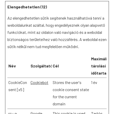
Elengedhetetlen (12)
Az elengedhetetlen sütik segítenek használhatóvá tenni a
weboldalunkat azáltal, hogy engedélyeznek olyan alapvető
funkciókat, mint az oldalon való navigáció és a weboldal
biztonságos területeihez való hozzáférés. A weboldal ezen
sütik nélkül nem tud megfelelően működni.
Maximális
Név
Szolgáltató
Cél
tárolási
időtartam
CookieCon
Cookiebot
Stores the user's
1 év
sent [x5]
cookie consent state
for the current
domain
rc::a
Google
This cookie is used
Tartós