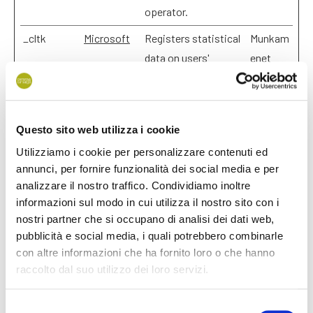
operator.
_cltk
Microsoft
Registers statistical
Munkam
data on users'
enet
behaviour on the
website. Used for
internal analytics by
Questo sito web utilizza i cookie
the website
Utilizziamo i cookie per personalizzare contenuti ed
operator.
annunci, per fornire funzionalità dei social media e per
deskline/w
Feratel
Függőben
Tartós
analizzare il nostro traffico. Condividiamo inoltre
eb/#_data
informazioni sul modo in cui utilizza il nostro sito con i
nostri partner che si occupano di analisi dei dati web,
deskline/w
Feratel
Függőben
Tartós
pubblicità e social media, i quali potrebbero combinarle
eb/#_expir
con altre informazioni che ha fornito loro o che hanno
y
raccolto dal suo utilizzo dei loro servizi.
deskline/w
Feratel
Függőben
Tartós
Selezione