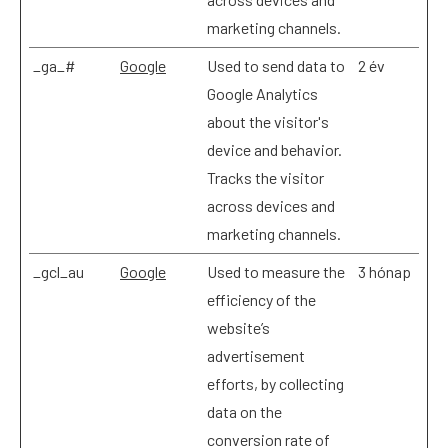
marketing channels.
_ga_#
Google
Used to send data to
2 év
Google Analytics
about the visitor's
device and behavior.
Tracks the visitor
across devices and
marketing channels.
_gcl_au
Google
Used to measure the
3 hónap
efficiency of the
website’s
advertisement
efforts, by collecting
data on the
conversion rate of