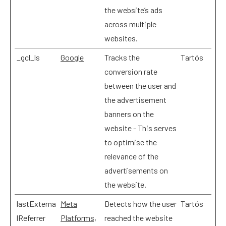
the website’s ads
across multiple
websites.
_gcl_ls
Google
Tracks the
Tartós
conversion rate
between the user and
the advertisement
banners on the
website - This serves
to optimise the
relevance of the
advertisements on
the website.
lastExterna
Meta
Detects how the user
Tartós
lReferrer
Platforms,
reached the website