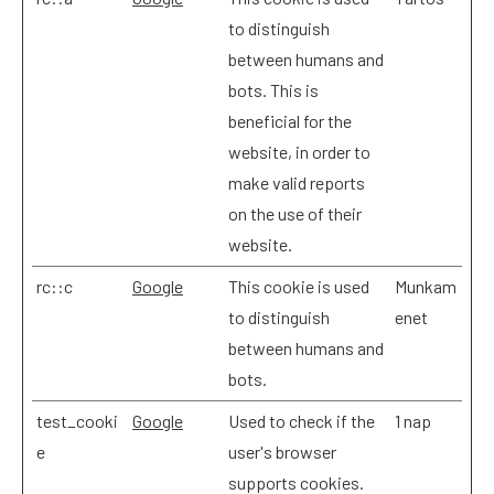
to distinguish
between humans and
bots. This is
beneficial for the
website, in order to
make valid reports
on the use of their
website.
rc::c
Google
This cookie is used
Munkam
to distinguish
enet
between humans and
bots.
test_cooki
Google
Used to check if the
1 nap
e
user's browser
supports cookies.