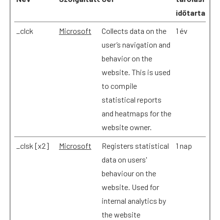
időtartam
_clck
Microsoft
Collects data on the
1 év
user’s navigation and
behavior on the
website. This is used
to compile
statistical reports
and heatmaps for the
website owner.
_clsk [x2]
Microsoft
Registers statistical
1 nap
data on users'
behaviour on the
website. Used for
internal analytics by
the website