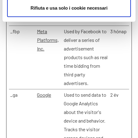
Maximális
Rifiuta e usa solo i cookie necessari
Név
Szolgáltató
Cél
tárolási
időtartam
_fbp
Meta
Used by Facebook to
3 hónap
Platforms,
deliver a series of
Inc.
advertisement
products such as real
time bidding from
third party
advertisers.
_ga
Google
Used to send data to
2 év
Google Analytics
about the visitor's
device and behavior.
Tracks the visitor
across devices and