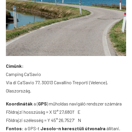
Címünk:
Camping Ca’Savio
Via di Ca’Savio 77, 30013 Cavallino Treporti (Velence),
Olaszország.
Koordináták
a (
GPS
) műholdas navigáló rendszer számára
Földrajzi hosszúság = X 12° 27,6801′ E
Földrajzi szélesség = Y 45° 26,7527′ N
Fontos
: a GPS-t
Jesolo-n keresztüli útvonalra
állítani.