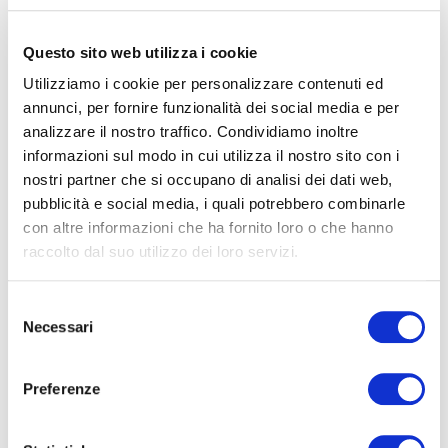
Questo sito web utilizza i cookie
Utilizziamo i cookie per personalizzare contenuti ed
annunci, per fornire funzionalità dei social media e per
Repülővel
analizzare il nostro traffico. Condividiamo inoltre
informazioni sul modo in cui utilizza il nostro sito con i
A Velencei Marco Polo és a Treviso-i repülétérről.
nostri partner che si occupano di analisi dei dati web,
pubblicità e social media, i quali potrebbero combinarle
con altre informazioni che ha fornito loro o che hanno
raccolto dal suo utilizzo dei loro servizi.
Selezione
Necessari
del
consenso
Preferenze