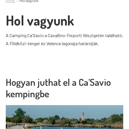
home
Hol vagyunk
Hol vagyunk
A Camping Ca’Savio a Cavallino-Treporti félszigetén található.
A Földközi-tenger és Velence lagúnája határolják.
Hogyan juthat el a Ca’Savio
kempingbe