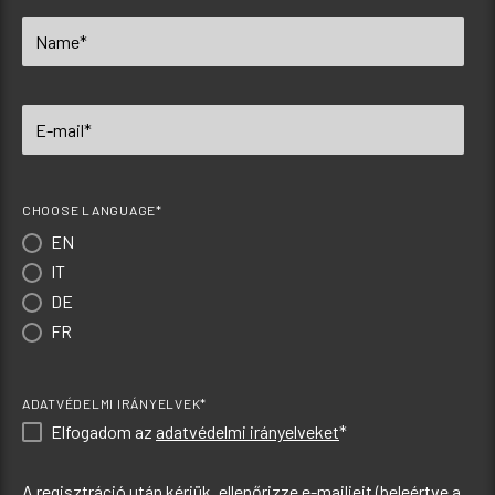
CHOOSE LANGUAGE*
EN
IT
DE
FR
ADATVÉDELMI IRÁNYELVEK*
Elfogadom az
adatvédelmi irányelveket
*
A regisztráció után kérjük, ellenőrizze e-mailjeit (beleértve a