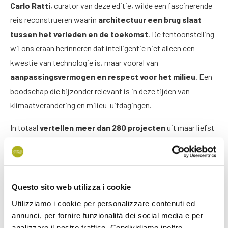
Carlo Ratti
, curator van deze editie, wilde een fascinerende
reis reconstrueren waarin
architectuur een brug slaat
tussen het verleden en de toekomst
. De tentoonstelling
wil ons eraan herinneren dat intelligentie niet alleen een
kwestie van technologie is, maar vooral van
aanpassingsvermogen en respect voor het milieu
. Een
boodschap die bijzonder relevant is in deze tijden van
klimaatverandering en milieu-uitdagingen.
In totaal
vertellen meer dan 280 projecten
uit maar liefst
66 verschillende landen
(waaronder nieuwkomers als
Azerbeidzjan, Oman, Qatar en Togo) verhalen van duurzame
innovatie, van gemeenschappen die samenwerken, van
ruimtes die worden getransformeerd met respect voor het
Questo sito web utilizza i cookie
ecosysteem. Het Italiaanse paviljoen, met als thema ‘
Terrae
Utilizziamo i cookie per personalizzare contenuti ed
Aquae
‘, zal bijvoorbeeld inzicht bieden in de speciale relatie
annunci, per fornire funzionalità dei social media e per
tussen het land en de zee, een diepe band die de geschiedenis
analizzare il nostro traffico. Condividiamo inoltre