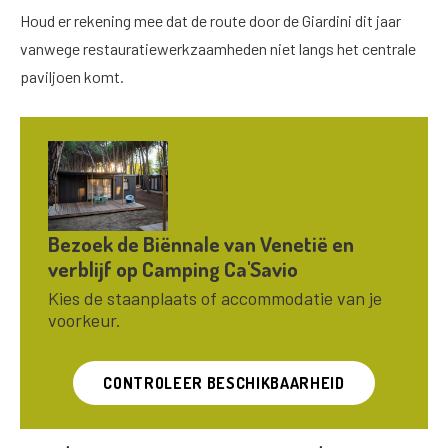
Houd er rekening mee dat de route door de Giardini dit jaar
vanwege restauratiewerkzaamheden niet langs het centrale
paviljoen komt.
Bezoek de Biënnale van Venetië en
verblijf op Camping Ca'Savio
Kies de staanplaats of accommodatie van je
voorkeur.
CONTROLEER BESCHIKBAARHEID