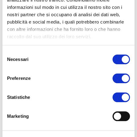
informazioni sul modo in cui utilizza il nostro sito con i
en de identiteit van het Venetiaanse grondgebied heeft
nostri partner che si occupano di analisi dei dati web,
gevormd.
pubblicità e social media, i quali potrebbero combinarle
con altre informazioni che ha fornito loro o che hanno
Dit zijn concrete voorbeelden van hoe
architectuur kan
raccolto dal suo utilizzo dei loro servizi.
bijdragen aan een duurzamere toekomst
, waarin
technologische vooruitgang hand in hand gaat met
Selezione
milieubescherming.
Necessari
del
consenso
Preferenze
Statistiche
Marketing