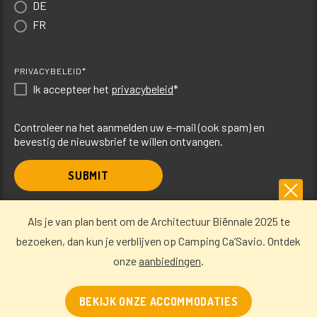
DE
FR
PRIVACYBELEID*
Ik accepteer het
privacybeleid
*
Controleer na het aanmelden uw e-mail (ook spam) en
bevestig de nieuwsbrief te willen ontvangen.
SUBMIT
Als je van plan bent om de Architectuur Biënnale 2025 te
Camping Ca’Savio
bezoeken, dan kun je verblijven op Camping Ca’Savio. Ontdek
onze
aanbiedingen
.
BEKIJK ONZE ACCOMMODATIES
© Camping Ca’Savio, Via di Ca’Savio, 77 – 30013 Cavallino Treporti, Venice,