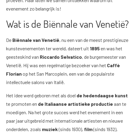
proeven. Maar laten we samen ontdekken waarom dit
evenement zo belangrijk is!
Wat is de Biënnale van Venetië?
De
Biënnale van Venetië
, nu een van de meest prestigieuze
kunstevenementen ter wereld, dateert uit
1895
en was het
geesteskind van
Riccardo Selvatico
, de burgemeester van
Venetië. Hij was een regelmatige bezoeker van het
Caffè
Florian
op het San Marcoplein, een van de populairste
intellectuele salons van Italië.
Het idee werd geboren met als doel
de hedendaagse kunst
te promoten en
de Italiaanse artistieke productie
aan te
moedigen. Na het grote succes werd het evenement in een
paar jaar uitgebreid met internationale artiesten en nieuwe
onderdelen, zoals
muziek
(sinds 1930),
film
(sinds 1932),