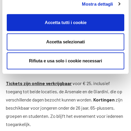
Mostra dettagli
Biënnale van Venetië: data en
tickets
Accetta tutti i cookie
De 19e Internationale Architectuurtentoonstelling vindt
Accetta selezionati
plaats
van 10 mei t/m 23 november 2025
. De
vooropening is op 8 en 9 mei
. Zoals verwacht zijn de
Rifiuta e usa solo i cookie necessari
belangrijkste locaties de Giardini en de Arsenale in Venetië.
Daarnaast zijn er in de stad verschillende andere locaties.
Tickets zijn online verkrijgbaar
voor € 25, inclusief
toegang tot beide locaties, de Arsenale en de Giardini, die op
verschillende dagen bezocht kunnen worden.
Kortingen
zijn
beschikbaar voor jongeren onder de 26 jaar, 65-plussers,
groepen en studenten. Zo blijft het evenement voor iedereen
toegankelijk.