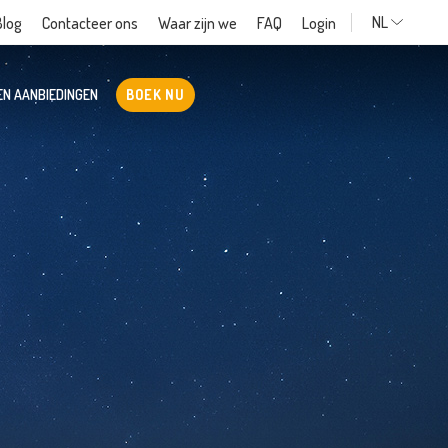
NL
Blog
Contacteer ons
Waar zijn we
FAQ
Login
EN AANBIEDINGEN
BOEK NU