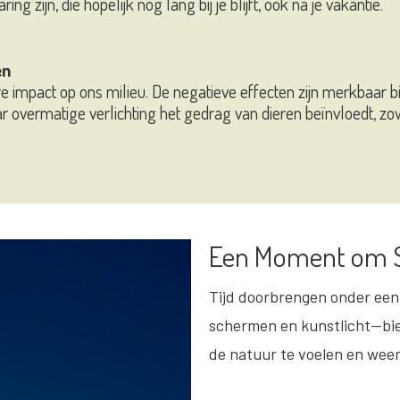
g zijn, die hopelijk nog lang bij je blijft, ook na je vakantie.
en
re impact op ons milieu. De negatieve effecten zijn merkbaar 
 overmatige verlichting het gedrag van dieren beïnvloedt, zow
Een Moment om St
Tijd doorbrengen onder een
schermen en kunstlicht—bie
de natuur te voelen en weer