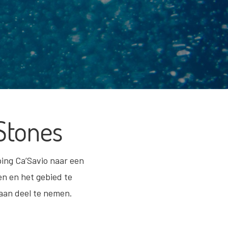
Stones
ping Ca’Savio naar een
n en het gebied te
raan deel te nemen.