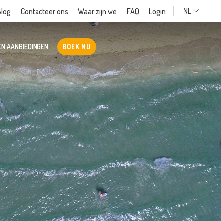
NL
Blog
Contacteer ons
Waar zijn we
FAQ
Login
EN AANBIEDINGEN
BOEK NU