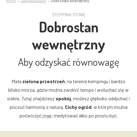
home
Zaangażowanie
Dobrostan wewnętrzny
STEPPING STONE
Dobrostan
wewnętrzny
Aby odzyskać równowagę
Mała
zielona przestrzeń
, na terenie kempingu i bardzo
blisko morza, gdzie można zwolnić tempo i wsłuchać się w
siebie. Tutaj znajdziesz
spokój
, możesz głęboko oddychać i
poczuć harmonię z naturą.
Cichy ogród
, w którym można
poćwiczyć jogę, medytować albo po prostu być.