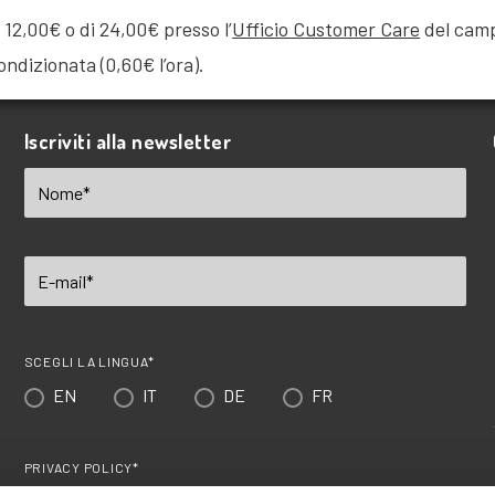
 12,00€ o di 24,00€ presso l’
Ufficio Customer Care
del camp
ondizionata (0,60€ l’ora).
Iscriviti alla newsletter
SCEGLI LA LINGUA*
EN
IT
DE
FR
PRIVACY POLICY*