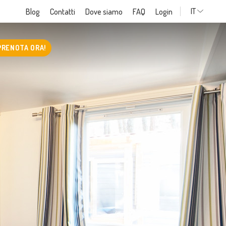
IT
Blog
Contatti
Dove siamo
FAQ
Login
PRENOTA ORA!