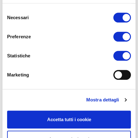
Selezione
Necessari
del
consenso
Preferenze
Statistiche
Marketing
Creative Kids n. 4
Let's make some colorful lava lamps together
Mostra dettagli
Accetta tutti i cookie