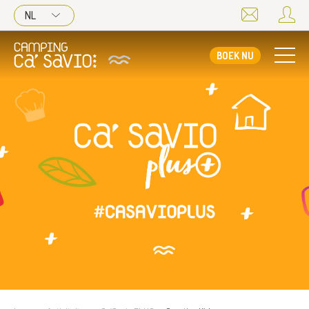
NL
BOEK NU