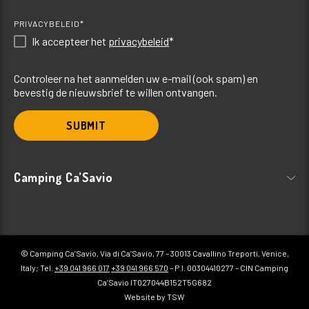
PRIVACYBELEID*
Ik accepteer het
privacybeleid
*
Controleer na het aanmelden uw e-mail (ook spam) en
bevestig de nieuwsbrief te willen ontvangen.
SUBMIT
Camping Ca’Savio
© Camping Ca’Savio, Via di Ca’Savio, 77 – 30013 Cavallino Treporti, Venice,
Italy; Tel.
+39 041 966 017
+39 041 966 570
– P.I. 00304410277 – CIN Camping
Ca’Savio IT027044B152T5G682
Website by TSW