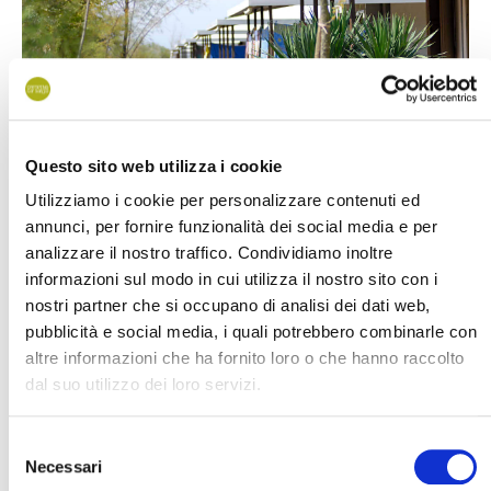
Questo sito web utilizza i cookie
Utilizziamo i cookie per personalizzare contenuti ed
annunci, per fornire funzionalità dei social media e per
analizzare il nostro traffico. Condividiamo inoltre
De ruime overdekte
veranda
is zeker het meest
informazioni sul modo in cui utilizza il nostro sito con i
nostri partner che si occupano di analisi dei dati web,
gewaardeerde kenmerk van onze gasten, perfect voor uw
pubblicità e social media, i quali potrebbero combinarle con
buitendiner of gewoon om te ontspannen en te genieten van
altre informazioni che ha fornito loro o che hanno raccolto
de zeebries op warme zomeravonden.
dal suo utilizzo dei loro servizi.
Kenmerken
Selezione
Necessari
del