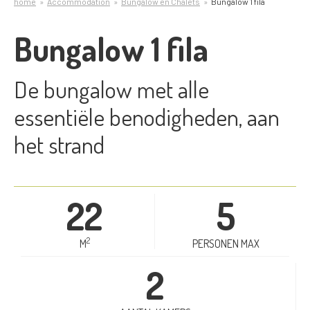
home
Accommodation
Bungalow en Chalets
Bungalow 1 fila
Bungalow 1 fila
De bungalow met alle
essentiële benodigheden, aan
het strand
22
5
2
M
PERSONEN MAX
2