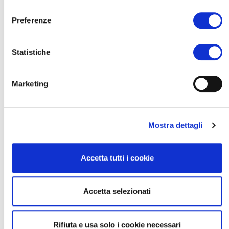
consenso
Inventaris
Preferenze
Facultatieve services
Statistiche
FAQ
Marketing
Prijzen 2026
Mostra dettagli
24/04
16/05
23/05
06/06
20/06
04/07
11/07
16/05
23/05
06/06
20/06
04/07
11/07
25/07
Accetta tutti i cookie
€ 58
€ 88
€ 106
€ 110
€ 120
€ 135
€ 149
25/07
15/08
22/08
29/08
05/09
12/09
19/08
Accetta selezionati
15/08
22/08
29/08
05/09
12/09
19/09
04/10
€ 152
€ 126
€ 105
€ 93
€ 74
€ 62
€ 58
Rifiuta e usa solo i cookie necessari