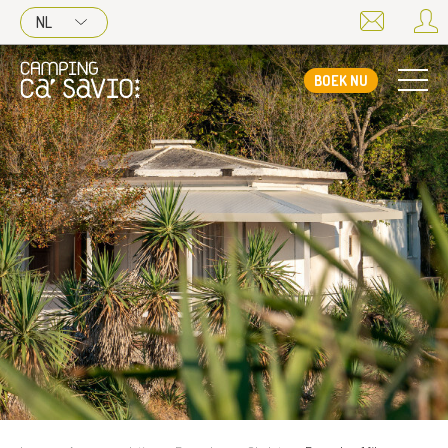
NL
BOEK NU