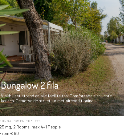
Bungalow 2 fila
Vlakbij het strand en alle faciliteiten. Comfortabele en lichte
keuken. Gemetselde structuur met airconditioning.
BUNGALOW EN CHALETS
25 mq, 2 Rooms, max 4+1 People.
From € 80