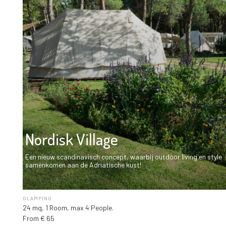
Nordisk Village
Een nieuw scandinavisch concept, waarbij outdoor living en style
samenkomen aan de Adriatische kust!
GLAMPING
24 mq, 1 Room, max 4 People.
From € 65