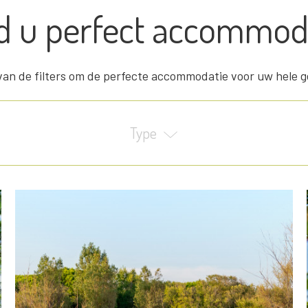
d u perfect accommod
an de filters om de perfecte accommodatie voor uw hele g
Type
Bungalow en Chalets
Stacaravans
Glamping
Lodge