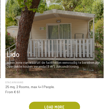
Lido
In een zone van waaruit de faciliteiten eenvoudig te bereiken zijn.
Overdekte houten veranda (8 m²). Airconditioning.
STACARAVANS
25 mq, 2 Rooms, max 4+1 People.
From € 61
LOAD MORE