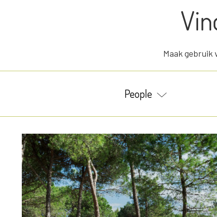
Vin
Maak gebruik v
People
2
2+2
4
4+1
4+2
5
6