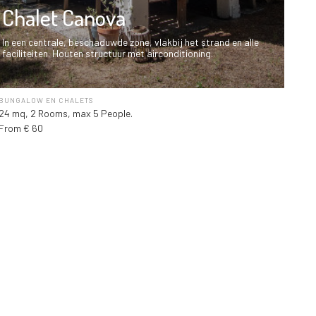
Chalet Canova
In een centrale, beschaduwde zone, vlakbij het strand en alle
faciliteiten. Houten structuur met airconditioning.
BUNGALOW EN CHALETS
24 mq, 2 Rooms, max 5 People.
From € 60