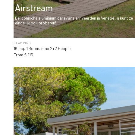
Airstream
De iconische aluminium caravans arriveerden in Venetië: u kunt ze
eindelijk ook proberen!
GLAMPING
16 mq, 1 Room, max 2+2 People.
From € 115