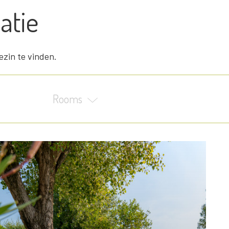
atie
ezin te vinden.
Rooms
1
2
3