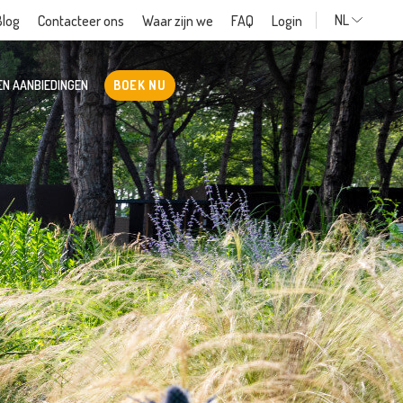
NL
Blog
Contacteer ons
Waar zijn we
FAQ
Login
EN AANBIEDINGEN
BOEK NU