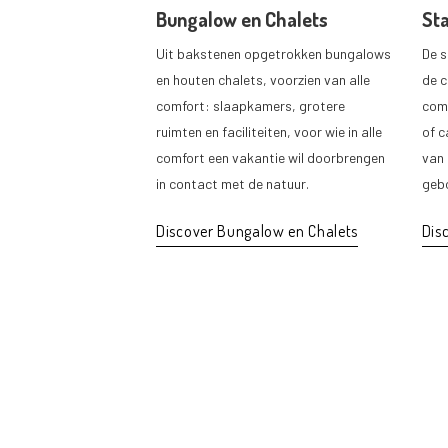
Bungalow en Chalets
St
Uit bakstenen opgetrokken bungalows
De s
en houten chalets, voorzien van alle
de 
comfort: slaapkamers, grotere
comf
ruimten en faciliteiten, voor wie in alle
of c
comfort een vakantie wil doorbrengen
van 
in contact met de natuur.
geb
Discover Bungalow en Chalets
Dis