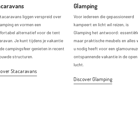
acaravans
Glamping
tacaravans liggen verspreid over
Voor iedereen die gepassioneerd
camping en vormen een
kampeert en licht wil reizen, is
ortabel alternatief voor de tent
Glamping het antwoord: essentiël
aravan. Je kunt tijdens je vakantie
maar praktische meubels en alles 
de campingsfeer genieten in recent
u nodig heeft voor een glamoureuz
ouwde structuren.
ontspannende vakantie in de open
lucht.
cover Stacaravans
Discover Glamping