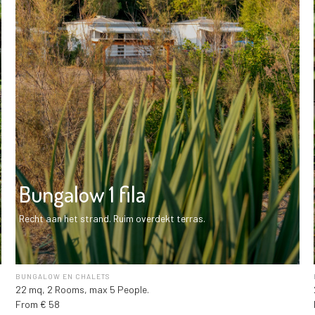
Bungalow 1 fila
Recht aan het strand. Ruim overdekt terras.
BUNGALOW EN CHALETS
22 mq, 2 Rooms, max 5 People.
From € 58