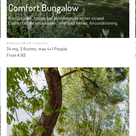
Comfort Bungalow
Rustige zone, tussen het pijnboombos en het strand.
Comfortabele woonkamer, overdekt terras. Airconditioning.
BUNGALOW EN CHALETS
34 mq, 2 Rooms, max 4+1 People.
From € 83