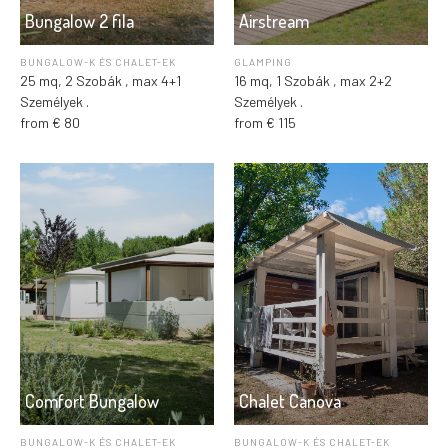
Bungalow 2 fila
Airstream
BUNGALOW-K ÉS CHALET-EK
GLAMPING
25 mq, 2 Szobák , max 4+1
16 mq, 1 Szobák , max 2+2
Személyek .
Személyek .
from € 80
from € 115
Comfort Bungalow
Chalet Canova
BUNGALOW-K ÉS CHALET-EK
BUNGALOW-K ÉS CHALET-EK