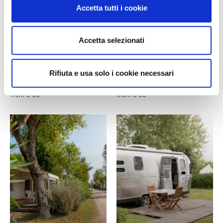
Accetta tutti i cookie
Accetta selezionati
Nordisk Village
Bungalow 1 fila
GLAMPING
BUNGALOW-K ÉS CHALET-EK
Rifiuta e usa solo i cookie necessari
24 mq, 1 Szobák , max 4
22 mq, 2 Szobák , max 5
Személyek .
Személyek .
from € 65
from € 58