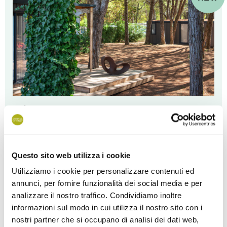
Lodge
Egy új kiegészítés a természettel párbeszédet folytató kültéri
terekkel, barátságos és világos belső terekkel, valamint néhány
szolgáltatással. Jöjjön el és fedezze fel őket a recepció közelében,
Questo sito web utilizza i cookie
a fenyvesben, vagy a kemping szívében, vagy egy kőhajításnyira a
Utilizziamo i cookie per personalizzare contenuti ed
kerttől.
annunci, per fornire funzionalità dei social media e per
analizzare il nostro traffico. Condividiamo inoltre
Discover Lodge
informazioni sul modo in cui utilizza il nostro sito con i
nostri partner che si occupano di analisi dei dati web,