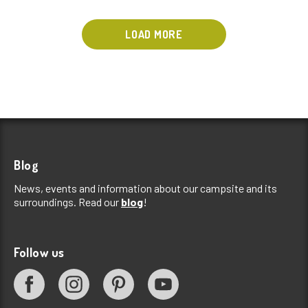
LOAD MORE
You might also be interested in
Blog
News, events and information about our campsite and its
surroundings. Read our
blog
!
Nordisk Village
Bungalow 1 fila
Ez egy új sátorozási
Stranddal szemben
Follow us
koncepció, mely ötvözi az
elhelyezkedő kőház,
észak-európai szabad
fedett terasz.
életformát és az olasz
stílust, melyek az Adriai-
tenger partján