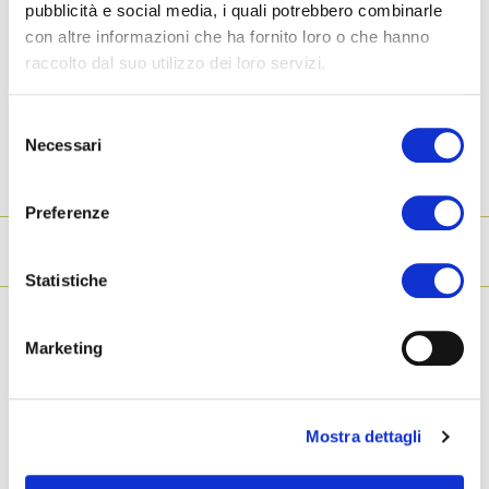
pubblicità e social media, i quali potrebbero combinarle
con altre informazioni che ha fornito loro o che hanno
Találd meg a számodra ideális
raccolto dal suo utilizzo dei loro servizi.
szállást
Selezione
Necessari
del
consenso
Használd a szűrőket, hogy megtaláld a tökéletes szállást:
Preferenze
Search for
Statistiche
Marketing
Mostra dettagli