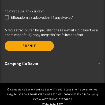
ADATVÉDELMI IRÁNYELVEK*
Elfogadom az
adatvédelmi irányelveket
*
A regisztráció után kérjük, ellenőrizze e-mailjeit (beleértve a
spam mappát is), hogy megerősítse feliratkozását.
SUBMIT
Camping Ca’Savio
© Camping Ca’Savio, Via di Ca’Savio, 77 – 30013 Cavallino Treporti, Venice,
Italy; Tel.
+39 041 966 017
+39 041 966 570
– P.I. 00304410277 – CIN Camping
Ca’Savio IT027044B152T5G682
Website by TSW