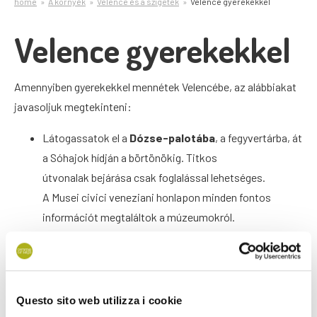
home
A környék
Velence és a szigetek
Velence gyerekekkel
Velence gyerekekkel
Amennyiben gyerekekkel mennétek Velencébe, az alábbiakat
javasoljuk megtekinteni:
Látogassatok el a
Dózse-palotába
, a fegyvertárba, át
a Sóhajok hídján a börtönökig. Titkos
útvonalak bejárása csak foglalással lehetséges.
A Musei civici veneziani honlapon minden fontos
információt megtaláltok a múzeumokról.
Vasárnaponként a Peggy Guggenheim Gyűjtemény
gyereknapot (Kids Day) rendez:
kézművesfoglalkozások és egyéb programok 4-10 év
közötti gyermekek számára.
Questo sito web utilizza i cookie
Gondolázzatok
: árak 80 €-tól. Ennél anyagilag