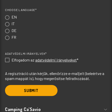
CHOOSE LANGUAGE*
EN
IT
DE
FR
ADATVÉDELMI IRÁNYELVEK*
Elfogadom az
adatvédelmi irányelveket
*
A regisztráció után kérjük, ellenőrizze e-mailjeit (beleértve a
spam mappát is), hogy megerősítse feliratkozását.
SUBMIT
Camping Ca’Savio