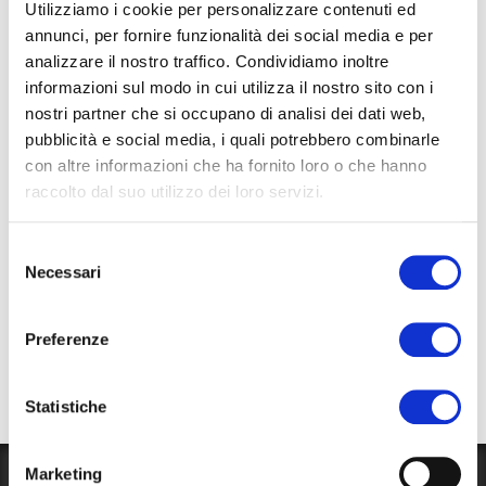
Utilizziamo i cookie per personalizzare contenuti ed
kedvezőbb megoldást jelent az ún. gondola “traghetto”,
annunci, per fornire funzionalità dei social media e per
melyet a velenceiek használnak a Canal Grande-n való
analizzare il nostro traffico. Condividiamo inoltre
informazioni sul modo in cui utilizza il nostro sito con i
átkeléshez (0,50 €). Felszállási lehetőség: San Tomà,
nostri partner che si occupano di analisi dei dati web,
San Samuele, Punta della Dogana – San Marco.
pubblicità e social media, i quali potrebbero combinarle
Látogassatok el a Természettudományi Múzeumba:
con altre informazioni che ha fornito loro o che hanno
akváriumok, interaktív játékok és dinoszaurusz
raccolto dal suo utilizzo dei loro servizi.
csontváz várnak rátok!
Selezione
Minden vendégünknek ajánljuk, hogy látogasson el
Murano
-
Necessari
del
ba, az üveggyártásáról világhíres szigetre,
Burano
-ba, mely a
consenso
jellegzetes színes házairól és csipkeveréséről nevezetes,
Preferenze
illetve az elsősorban antik épületeiről
ismert
Torcello
szigetére, amely már az egészen korai
Statistiche
időkben is lakott településnek számított.
Marketing