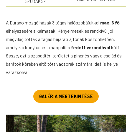
SZOBÁK SZ.
A Burano mozgó házak 3 tágas hálószobájukkal
max. 6 fő
elhelyezésére alkalmasak. Kényelmesek és rendkívül jól
megvilágítottak a tágas bejárati ajtónak köszönhetően,
amelyik a konyhát és a nappalit a
fedett verandával
köti
össze, ezt a szabadtéri területet a pihenés vagy a család és
barátok körében eltöltött vacsorák számára ideális hellyé
varázsolva.
GALÉRIA MEGTEKINTÉSE