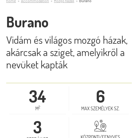
home
Accommodation
Mozgó házak
Burano
Burano
Vidám és világos mozgó házak,
akárcsak a sziget, amelyikről a
nevüket kapták
34
6
2
M
MAX SZEMÉLYEK SZ.
3
KÖZPONTI/FENYVES