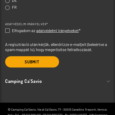
DE
FR
ADATVÉDELMI IRÁNYELVEK*
Elfogadom az
adatvédelmi irányelveket
*
A regisztráció után kérjük, ellenőrizze e-mailjeit (beleértve a
spam mappát is), hogy megerősítse feliratkozását.
SUBMIT
Camping Ca’Savio
© Camping Ca’Savio, Via di Ca’Savio, 77 – 30013 Cavallino Treporti, Venice,
Italy; Tel.
+39 041 966 017
+39 041 966 570
– P.I. 00304410277 – CIN Camping