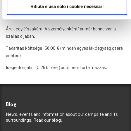
05/09
12/09
19/09
04/10
Rifiuta e usa solo i cookie necessari
€ 126,00
€ 106,00
€ 89,00
€ 80,00
Árak egy éjszakára. A személyenkénti ár már benne van a
szállás díjában.
Takarítás költsége: 58,00 € (minden egyes lakóegység csere
esetén).
Idegenforgalmi (0,75€ fő/éj) adót nem tartalmazzák.
Blog
News, events and information about our campsite and its
surroundings. Read our
blog
!