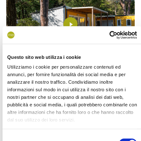
Questo sito web utilizza i cookie
Utilizziamo i cookie per personalizzare contenuti ed
annunci, per fornire funzionalità dei social media e per
analizzare il nostro traffico. Condividiamo inoltre
A Burano mozgó házak a kemping egy nyugodt területén
informazioni sul modo in cui utilizza il nostro sito con i
helyezkednek el, a
tengerparttól
néhány lépésre, a str.37
nostri partner che si occupano di analisi dei dati web,
snack bártól nem messze és néhány percnyi sétára a
pubblicità e social media, i quali potrebbero combinarle con
fenyvesek között megbúvó
úszómedencétől
.
altre informazioni che ha fornito loro o che hanno raccolto
dal suo utilizzo dei loro servizi.
Jellemzők
Selezione