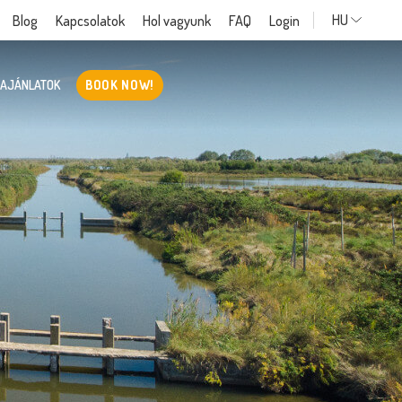
HU
Blog
Kapcsolatok
Hol vagyunk
FAQ
Login
 AJÁNLATOK
BOOK NOW!