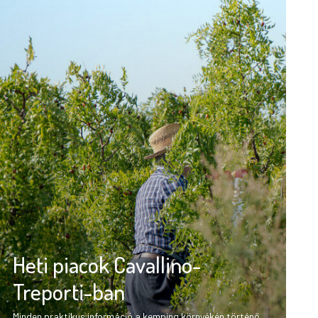
Heti piacok Cavallino-
Treporti-ban
Minden praktikus információ a kemping környékén történő