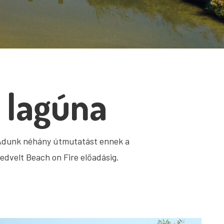
a lagúna
. Adunk néhány útmutatást ennek a
edvelt Beach on Fire előadásig.