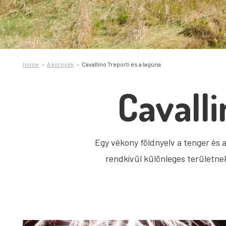
home
A környék
Cavallino Treporti és a lagúna
Cavalli
Egy vékony földnyelv a tenger és
rendkívül különleges területne