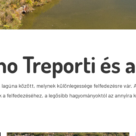
no Treporti és 
 a lagúna között, melynek különlegessége felfedezésre vár
k a felfedezéséhez, a legősibb hagyományoktól az annyira k