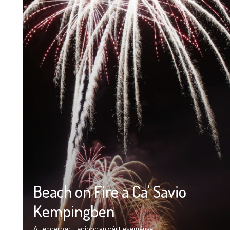
Beach on Fire a Ca' Savio
Kempingben
A tengerpart legjobban várt eseménye.