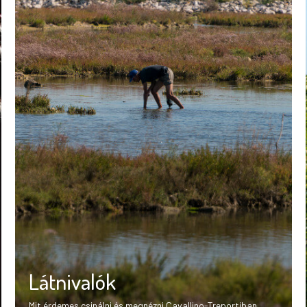
Látnivalók
Mit érdemes csinálni és megnézni Cavallino-Treportiban