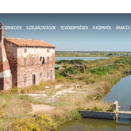
SÁTORHELYEK
SZOLGÁLTATÁSOK
TEVÉKENYSÉGEK
A KÖRNYÉK
ÁRAK ÉS