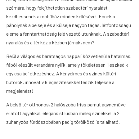
számára, hogy felejthetetlen szabadtéri nyaralást
kezdhessenek a mobilház minden kellékével. Ennek a
páholynak a belseje és a külseje nagyon tágas, létfontosságú
eleme a fenntarthatóság felé vezető utunknak. A szabadtéri
nyaralás és a tér kéz a kézben járnak, nem?
Belül a világos és barátságos nappali közvetlenül a hatalmas,
fából készült verandára nyílik, amely tökéletesen illeszkedik
egy családi étkezéshez. A kényelmes és színes kültéri
bútorok, innovatív kiegészítésekkel teszik teljessé a
megjelenést!
A belső tér otthonos, 2 hálószoba friss pamut ágyneművel
ellátott ágyakkal, elegáns stílusban meleg színekkel, a 2
zuhanyzós fürdőszobában pedig törölköző is található.