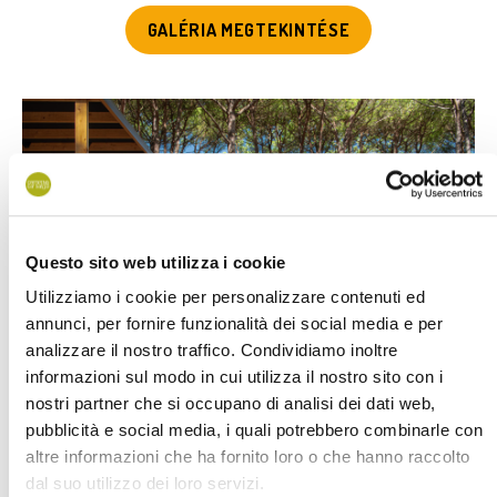
GALÉRIA MEGTEKINTÉSE
Questo sito web utilizza i cookie
Utilizziamo i cookie per personalizzare contenuti ed
annunci, per fornire funzionalità dei social media e per
analizzare il nostro traffico. Condividiamo inoltre
informazioni sul modo in cui utilizza il nostro sito con i
nostri partner che si occupano di analisi dei dati web,
pubblicità e social media, i quali potrebbero combinarle con
altre informazioni che ha fornito loro o che hanno raccolto
A fenyőerdő elején található, a szupermarket és mindkét
dal suo utilizzo dei loro servizi.
medence közelében. Tökéletes helyen van egy reggeli