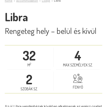
home
Accommodation
Lodge
Libra
Libra
Rengeteg hely – belül és kívül
32
4
2
M
MAX SZEMÉLYEK SZ.
2
FENYŐ
SZOBÁK SZ.
Az új Libra vendégházak kiválóan alkalmasak az egész család