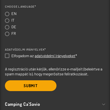
CHOOSE LANGUAGE*
EN
IT
DE
FR
ADATVÉDELMI IRÁNYELVEK*
Elfogadom az
adatvédelmi irányelveket
*
A regisztráció után kérjük, ellenőrizze e-mailjeit (beleértve a
spam mappát is), hogy megerősítse feliratkozását.
SUBMIT
Camping Ca’Savio