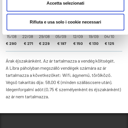
Accetta selezionati
24/04
16/05
23/05
06/06
20/06
04/07
11/07
16/05
23/05
06/06
20/06
04/07
11/07
25/07
Rifiuta e usa solo i cookie necessari
€ 125
€ 140
€ 185
€ 193
€ 216
€ 259
€ 286
25/07
15/08
22/08
29/08
05/09
12/09
19/09
15/08
22/08
29/08
05/09
12/09
19/09
04/10
€ 290
€ 271
€ 229
€ 197
€ 150
€ 130
€ 125
Árak éjszakánként. Az ár tartalmazza a vendég költségét.
A Libra páholyban megszálló vendégek számára az ár
tartalmazza a következőket: Wifi, ágynemű, törölköző.
Végső takarítás díja: 58,00 € (minden szálláscsere után).
Idegenforgalmi adót (0,75 € személyenként és éjszakánként)
az ár nem tartalmazza.