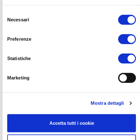
kávéhoz a napsütötte téren, 2 perc sétára a strandtól.
Selezione
Necessari
del
Jellemzők
consenso
Preferenze
Tartalmazott szolgáltatások
Statistiche
Választható szolgáltatások
Marketing
Felszerelés
Mostra dettagli
FAQ
Accetta tutti i cookie
Árak 2026