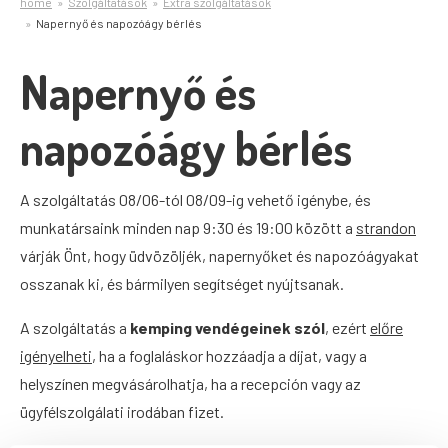
home
Szolgáltatások
Extra szolgáltatások
Napernyő és napozóágy bérlés
Napernyő és
napozóágy bérlés
A szolgáltatás 08/06-tól 08/09-ig vehető igénybe, és
munkatársaink minden nap 9:30 és 19:00 között a
strandon
várják Önt, hogy üdvözöljék, napernyőket és napozóágyakat
osszanak ki, és bármilyen segítséget nyújtsanak.
A szolgáltatás a
kemping vendégeinek szól
, ezért
előre
igényelheti
, ha a foglaláskor hozzáadja a díjat, vagy a
helyszínen megvásárolhatja, ha a recepción vagy az
ügyfélszolgálati irodában fizet.