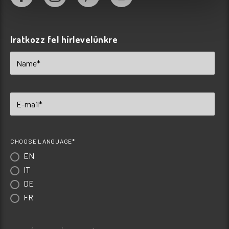
Iratkozz fel hírlevelünkre
CHOOSE LANGUAGE*
EN
IT
DE
FR