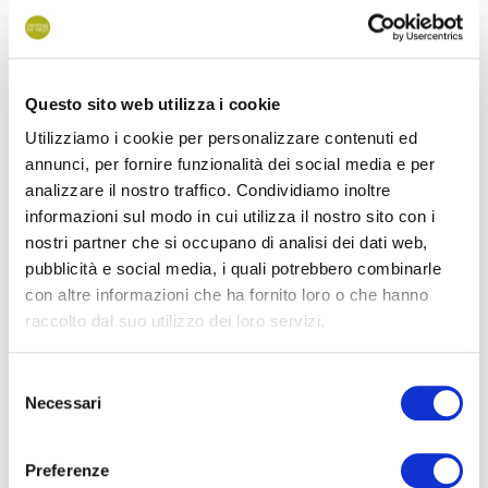
1 napernyőt és 2 napozóágyat
21 euróért
bérelhet
naponta, és 7 napnál hosszabb bérlés esetén 19 eurós
kedvezményes árat biztosítunk.
Questo sito web utilizza i cookie
A napernyőkkel és napozóágyakkal felszerelt terület a
7.
Utilizziamo i cookie per personalizzare contenuti ed
számú strandbejáratnál található
, és teljes egészében
annunci, per fornire funzionalità dei social media e per
nemdohányzó
, így élvezheti a tengeri levegő minden előnyét
analizzare il nostro traffico. Condividiamo inoltre
anélkül, hogy másodlagos dohányfüst vagy a homokban
informazioni sul modo in cui utilizza il nostro sito con i
hagyott cigarettacsikkek rontanák a környezetet és
nostri partner che si occupano di analisi dei dati web,
zavarnák gyermekei játékát.
pubblicità e social media, i quali potrebbero combinarle
con altre informazioni che ha fornito loro o che hanno
A kemping strandjának akadálymentesebbé és inkluzívabbá
raccolto dal suo utilizzo dei loro servizi.
tétele érdekében a kempingben néhány,
mozgáskorlátozottak számára készült strandkerekesszék
Selezione
Necessari
del
bérelhető (
kérésre
és a rendelkezésre álló készlet erejéig),
consenso
amelyek kerekei alkalmasak a homokon való mozgásra és a
vízbe való bejutásra.
Preferenze