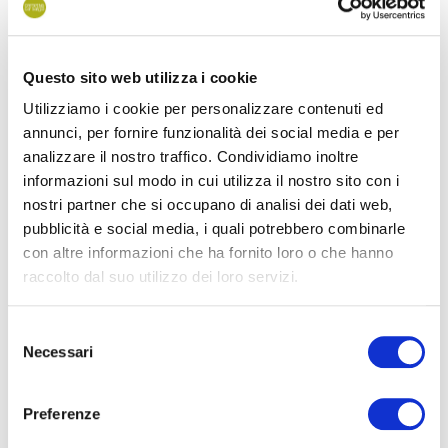
Vous pourrez louer
1 parasol et 2 chaises longues
au prix
de
21 € par jour
, et bénéficier d’un tarif réduit de 19 € par jour
Questo sito web utilizza i cookie
si vous louez pour plus de 7 jours.
Utilizziamo i cookie per personalizzare contenuti ed
annunci, per fornire funzionalità dei social media e per
La plage avec parasols et chaises longues est située à
analizzare il nostro traffico. Condividiamo inoltre
l’
accès à la mer n° 7
et est entièrement
non-fumeur
, ce qui
informazioni sul modo in cui utilizza il nostro sito con i
vous permet de profiter de tous les bienfaits de l’air marin
nostri partner che si occupano di analisi dei dati web,
sans fumée passive ni mégots de cigarettes dans le sable qui
pubblicità e social media, i quali potrebbero combinarle
gâchent l’environnement et perturbent les jeux de vos
con altre informazioni che ha fornito loro o che hanno
enfants.
raccolto dal suo utilizzo dei loro servizi.
Afin de rendre la plage plus accessible et inclusive, le camping
Selezione
offre également la possibilité de louer un fauteuil roulant de
Necessari
del
plage (
sur demande
) pour les personnes handicapées, dont
consenso
les roues permettent de se déplacer sur le sable et d’entrer
Preferenze
dans l’eau.