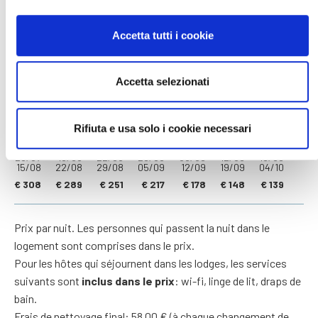
FAQ
Accetta tutti i cookie
Tarifs 2026
Accetta selezionati
24/04
16/05
23/05
06/06
20/06
04/07
11/07
16/05
23/05
06/06
20/06
04/07
11/07
25/07
Rifiuta e usa solo i cookie necessari
€ 139
€ 155
€ 199
€ 205
€ 229
€ 277
€ 299
25/07
15/08
22/08
29/08
05/09
12/09
19/09
15/08
22/08
29/08
05/09
12/09
19/09
04/10
€ 308
€ 289
€ 251
€ 217
€ 178
€ 148
€ 139
Prix par nuit. Les personnes qui passent la nuit dans le
logement sont comprises dans le prix.
Pour les hôtes qui séjournent dans les lodges, les services
suivants sont
inclus dans le prix
: wi-fi, linge de lit, draps de
bain.
Frais de nettoyage final: 58.00 € (à chaque changement de