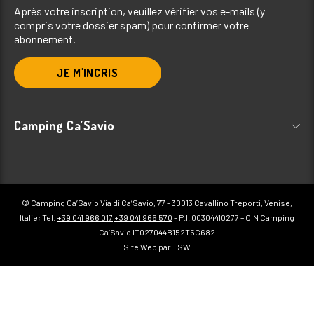
Après votre inscription, veuillez vérifier vos e-mails (y
compris votre dossier spam) pour confirmer votre
abonnement.
JE M'INCRIS
Camping Ca’Savio
© Camping Ca’Savio Via di Ca’Savio, 77 – 30013 Cavallino Treporti, Venise,
Italie; Tel.
+39 041 966 017
+39 041 966 570
– P.I. 00304410277 – CIN Camping
Ca’Savio IT027044B152T5G682
Site Web par TSW