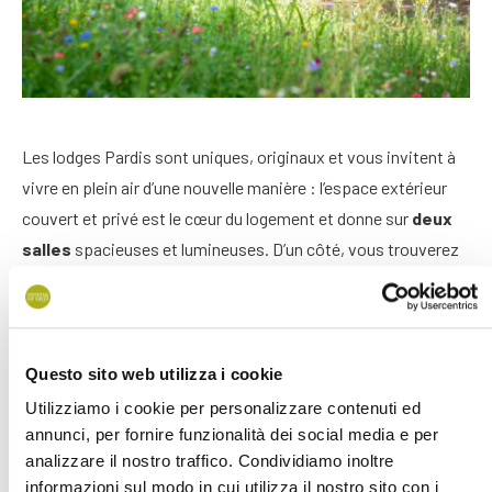
Les lodges Pardis sont uniques, originaux et vous invitent à
vivre en plein air d’une nouvelle manière : l’espace extérieur
couvert et privé est le cœur du logement et donne sur
deux
salles
spacieuses et lumineuses. D’un côté, vous trouverez
la chambre principale, à l’opposé une deuxième chambre, un
salon et une cuisine qui s’ouvrent sur le patio. Les grandes
fenêtres laissent entrer beaucoup de lumière naturelle, qui se
mélange aux couleurs de l’ameublement, créant une
Questo sito web utilizza i cookie
atmosphère agréable.
Utilizziamo i cookie per personalizzare contenuti ed
annunci, per fornire funzionalità dei social media e per
Vivre dans un Pardis sera une nouvelle expérience pour toute
analizzare il nostro traffico. Condividiamo inoltre
la famille : les parents pourront profiter de l’intimité d’une
informazioni sul modo in cui utilizza il nostro sito con i