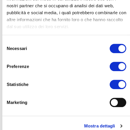
chambre avec entrée séparée, tandis que les enfants d’une
nostri partner che si occupano di analisi dei dati web,
pubblicità e social media, i quali potrebbero combinarle con
chambre spacieuse avec salle de bains privée. Le
patio
sera
altre informazioni che ha fornito loro o che hanno raccolto
le salon en plein air dont vous avez toujours rêvé, parfait pour
dal suo utilizzo dei loro servizi.
se détendre et dîner en compagnie, parmi les plantes de votre
jardin
privé.
Selezione
Necessari
del
Description
consenso
Preferenze
Services inclus
Statistiche
Services optionnels
Marketing
Inventaire
Mostra dettagli