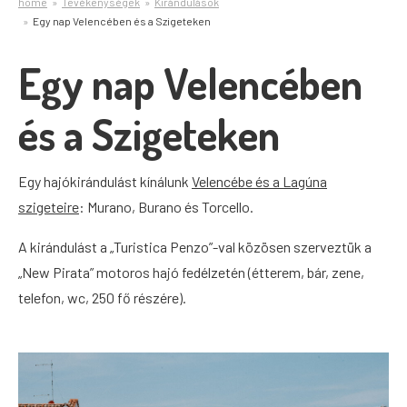
home
Tevékenységek
Kirándulások
Egy nap Velencében és a Szigeteken
Egy nap Velencében
és a Szigeteken
Egy hajókirándulást kínálunk
Velencébe és a Lagúna
szigeteire
: Murano, Burano és Torcello.
A kirándulást a „Turistica Penzo”-val közösen szerveztük a
„New Pirata” motoros hajó fedélzetén (étterem, bár, zene,
telefon, wc, 250 fő részére).