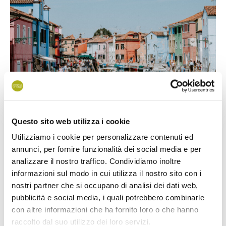
Questo sito web utilizza i cookie
Részletek:
Utilizziamo i cookie per personalizzare contenuti ed
annunci, per fornire funzionalità dei social media e per
Hétfő, kedd, szerda és csütörtök, 9.30-17.00.
analizzare il nostro traffico. Condividiamo inoltre
Felnőttek: 25.00€, gyermekek 6-12 év: 15.00€, 0-5 év:
informazioni sul modo in cui utilizza il nostro sito con i
gratis.
nostri partner che si occupano di analisi dei dati web,
pubblicità e social media, i quali potrebbero combinarle
A kirándulásokra szóló részvételi jegyek az indulást
con altre informazioni che ha fornito loro o che hanno
megelőző napon megvásárolhatóak a
Customer Care
raccolto dal suo utilizzo dei loro servizi.