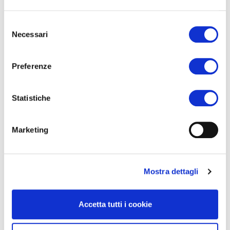
információs irodában.
Selezione
A kirándulások június, júliusban és augusztusban kerülnek
Necessari
del
megszervezésre, amennyiben a jelentkezők száma eléri a
consenso
minimális létszámot.
Preferenze
Statistiche
Marketing
Mostra dettagli
Accetta tutti i cookie