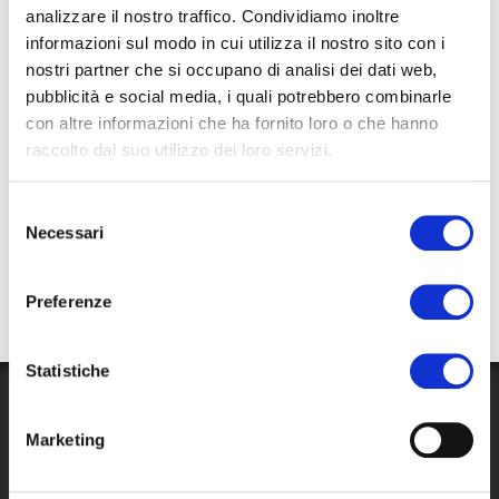
analizzare il nostro traffico. Condividiamo inoltre
Wielki Kanał (2,00 €). Wyjazd z: San Tomà, San
informazioni sul modo in cui utilizza il nostro sito con i
Samuele, Punta Della Dogana – San Marco;
nostri partner che si occupano di analisi dei dati web,
Odwiedź Muzeum Historii Naturalnej: akwaria,
pubblicità e social media, i quali potrebbero combinarle
interaktywne gry i szkielety dinozaurów!
con altre informazioni che ha fornito loro o che hanno
raccolto dal suo utilizzo dei loro servizi.
To all our guests, we recommend a trip to
Murano
, the island
known the world over for its Venetian glass,
Burano
, famous
Selezione
Necessari
for its characteristic coloured houses and for its lace making,
del
consenso
and
Torcello
, home to a number of impressive buildings that
stand as testimony to the island’s origins as an ancient
Preferenze
settlement.
Statistiche
Blog
Marketing
News, events and information about our campsite and its
surroundings. Read our
blog
!