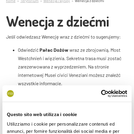
home
Terytorium
Wenecja i wyspy
Wenecja z dziećmi
Wenecja z dziećmi
Jeśli odwiedzasz Wenecję wraz z dziećmi to sugerujemy:
Odwiedzić
Pałac Dożów
wraz ze zbrojownią, Most
Westchnień i więzienia. Sekretna trasa musi zostać
zarezerwowana z wyprzedzeniem. Na stronie
internetowej Musei civici Veneziani możesz znaleźć
wszystkie informacje.
Dzień Dziecka: Peggy Guggenheim Collection
organizuje w niedziele warsztaty i zajęcia artystyczne
dla dzieci w wieku od 4 do 10 roku życia;
Questo sito web utilizza i cookie
Przepłynięcie
gondolą
: cena od 80 € wzwyż. Tańszą
Utilizziamo i cookie per personalizzare contenuti ed
opcją jest przejazd gondolą, którą Wenecjanie
annunci, per fornire funzionalità dei social media e per
wykorzystują jako niezwykły prom, który przecina