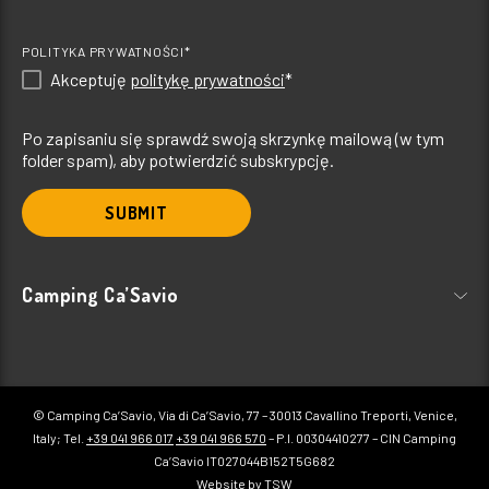
POLITYKA PRYWATNOŚCI*
Akceptuję
politykę prywatności
*
Po zapisaniu się sprawdź swoją skrzynkę mailową (w tym
folder spam), aby potwierdzić subskrypcję.
SUBMIT
Camping Ca’Savio
© Camping Ca’Savio, Via di Ca’Savio, 77 – 30013 Cavallino Treporti, Venice,
Italy; Tel.
+39 041 966 017
+39 041 966 570
– P.I. 00304410277 – CIN Camping
Ca’Savio IT027044B152T5G682
Website by TSW