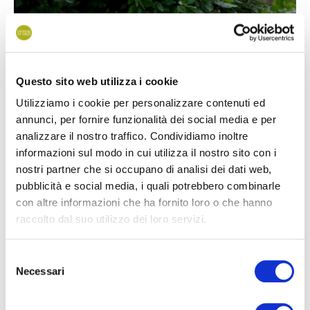
Questo sito web utilizza i cookie
Utilizziamo i cookie per personalizzare contenuti ed
annunci, per fornire funzionalità dei social media e per
analizzare il nostro traffico. Condividiamo inoltre
informazioni sul modo in cui utilizza il nostro sito con i
nostri partner che si occupano di analisi dei dati web,
pubblicità e social media, i quali potrebbero combinarle
con altre informazioni che ha fornito loro o che hanno
raccolto dal suo utilizzo dei loro servizi.
Selezione
Minigolf i ping-pong
Necessari
del
Zabawa dla całej rodziny. Kto okaże się zwycięzcą?
consenso