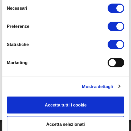
Selezione
Necessari
Wszystkie zajęcia są bezpłatne i bez zapisów.
del
consenso
Preferenze
Statistiche
Marketing
Mostra dettagli
Accetta tutti i cookie
Accetta selezionati