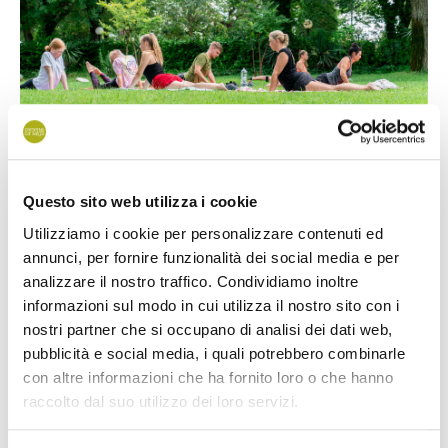
Questo sito web utilizza i cookie
Utilizziamo i cookie per personalizzare contenuti ed
Każdego ranka czekamy na Ciebie w ogrodzie
głównej
annunci, per fornire funzionalità dei social media e per
restauracji
, gdzie nasi doświadczeni animatorzy organizują
analizzare il nostro traffico. Condividiamo inoltre
informazioni sul modo in cui utilizza il nostro sito con i
zajęcia łączące w sobie elementy jogi i stretchingu,
nostri partner che si occupano di analisi dei dati web,
odpowiednie dla wszystkich.
pubblicità e social media, i quali potrebbero combinarle
con altre informazioni che ha fornito loro o che hanno
Wyjątkowy moment tylko dla Ciebie, w relaksującym
raccolto dal suo utilizzo dei loro servizi.
otoczeniu kilka kroków od morza i pośród bujnej przyrody
Ca’Savio.