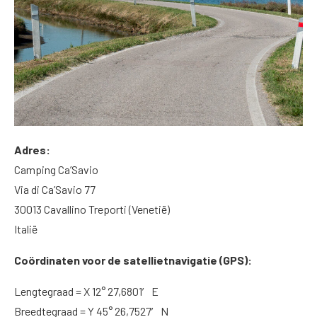
Adres:
Camping Ca’Savio
Via di Ca’Savio 77
30013 Cavallino Treporti (Venetië)
Italië
Coördinaten
voor de satellietnavigatie (GPS):
Lengtegraad = X 12° 27,6801′ E
Breedtegraad = Y 45° 26,7527′ N