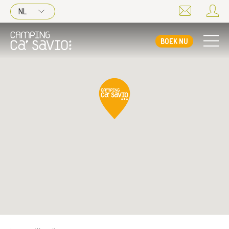
NL
BOEK NU