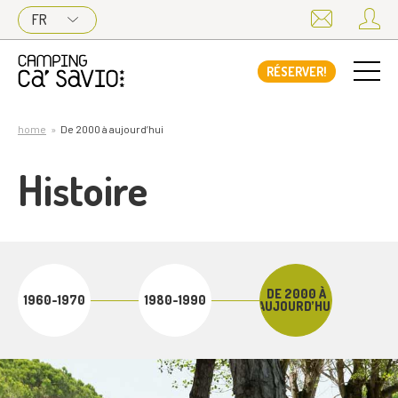
FR
RÉSERVER!
home
De 2000 à aujourd’hui
Histoire
DE 2000 À
1960-1970
1980-1990
AUJOURD’HUI