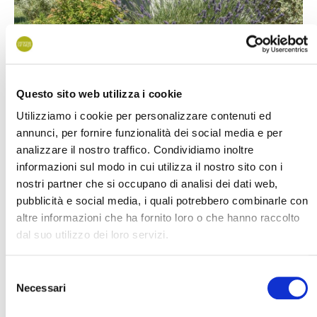
Questo sito web utilizza i cookie
Percorrendo a piedi o in bicicletta i vialetti alberati, potrete
Utilizziamo i cookie per personalizzare contenuti ed
raggiungere in pochi minuti la
piscina
collocata in pineta ed a
annunci, per fornire funzionalità dei social media e per
breve distanza dai Bungalow Comfort troverete anche un
analizzare il nostro traffico. Condividiamo inoltre
servizio bar
, adatto per un gelato o uno snack al rientro dalla
informazioni sul modo in cui utilizza il nostro sito con i
spiaggia.
nostri partner che si occupano di analisi dei dati web,
pubblicità e social media, i quali potrebbero combinarle con
altre informazioni che ha fornito loro o che hanno raccolto
Specifiche
dal suo utilizzo dei loro servizi.
Dotazione
Selezione
Necessari
del
consenso