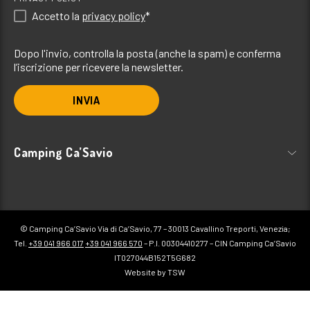
Accetto la
privacy policy
*
Dopo l'invio, controlla la posta (anche la spam) e conferma
l’iscrizione per ricevere la newsletter.
INVIA
Camping Ca’Savio
© Camping Ca’Savio Via di Ca’Savio, 77 – 30013 Cavallino Treporti, Venezia;
Tel.
+39 041 966 017
+39 041 966 570
– P.I. 00304410277 – CIN Camping Ca’Savio
IT027044B152T5G682
Website by TSW