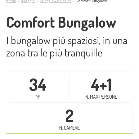
home
Alloggio
Bungalow e Chalet
Comfort Bungalow
Comfort Bungalow
I bungalow più spaziosi, in una
zona tra le più tranquille
34
4+1
2
M
N. MAX PERSONE
2
N. CAMERE