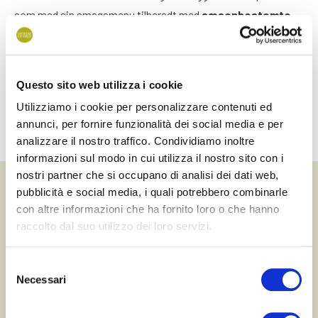
som med sin smagsmenu tilberedt med
sæsonbestemte
og økologiske råvarer
fra øens landmænd inviterer dig til at
nyde essensen af dette sted.
Questo sito web utilizza i cookie
Hver ret fortæller en historie om omsorg, fællesskab og
lagunens ånd. Det er ikke bare en frokost, men en sensorisk
Utilizziamo i cookie per personalizzare contenuti ed
annunci, per fornire funzionalità dei social media e per
rejse ind i Sant’Erasmos smagsoplevelser og traditioner.
analizzare il nostro traffico. Condividiamo inoltre
informazioni sul modo in cui utilizza il nostro sito con i
nostri partner che si occupano di analisi dei dati web,
pubblicità e social media, i quali potrebbero combinarle
Nyttig information
con altre informazioni che ha fornito loro o che hanno
raccolto dal suo utilizzo dei loro servizi.
Når
Selezione
Fra onsdag til fredag fra kl. 12.30 til 18.00. Det er også muligt at
Necessari
del
arrangere oplevelsen på andre tidspunkter: Kontakt
Experience
Lab
for at tjekke tilgængeligheden.
consenso