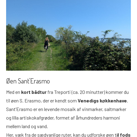
Øen Sant'Erasmo
Med en
kort bådtur
fra Treporti (ca. 20 minutter) kommer du
til øen S. Erasmo, der er kendt som
Venedigs køkkenhave
.
Sant’Erasmo er en levende mosaik af vinmarker, saltmarker
og lilla artiskokafgrøder, formet af århundreders harmoni
mellem land og vand.
Her, væk fra de sædvanlige ruter, kan du udforske øen t
il fods