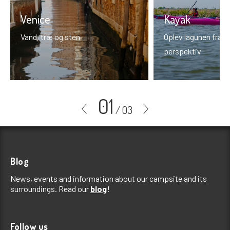
Venice
Kayak
Vand, træ og sten
Oplev lagunen fra e
perspektiv
01
/
03
Blog
News, events and information about our campsite and its
surroundings. Read our
blog
!
Follow us