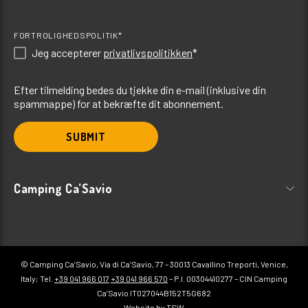
FORTROLIGHEDSPOLITIK*
Jeg accepterer
privatlivspolitikken
*
Efter tilmelding bedes du tjekke din e-mail (inklusive din
spammappe) for at bekræfte dit abonnement.
SUBMIT
Camping Ca’Savio
© Camping Ca’Savio, Via di Ca’Savio, 77 – 30013 Cavallino Treporti, Venice,
Italy; Tel.
+39 041 966 017
+39 041 966 570
– P.I. 00304410277 – CIN Camping
Ca’Savio IT027044B152T5G682
Website by TSW