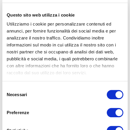
Questo sito web utilizza i cookie
Utilizziamo i cookie per personalizzare contenuti ed
Campingplads: Tilbud til
annunci, per fornire funzionalità dei social media e per
analizzare il nostro traffico. Condividiamo inoltre
børn
informazioni sul modo in cui utilizza il nostro sito con i
nostri partner che si occupano di analisi dei dati web,
Spar 20% på prisen pr. person.
pubblicità e social media, i quali potrebbero combinarle
con altre informazioni che ha fornito loro o che hanno
raccolto dal suo utilizzo dei loro servizi.
Selezione
Necessari
del
consenso
Preferenze