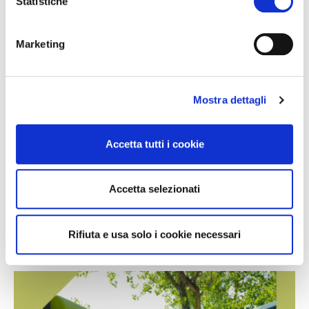
Statistiche
Marketing
Mostra dettagli
Accetta tutti i cookie
Vælg toget og rejse grønt
Accetta selezionati
Gratis taxatransport fra Mestre-Venice togstation til
campingpladsen.
Rifiuta e usa solo i cookie necessari