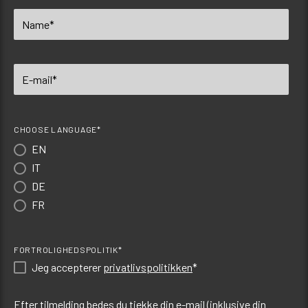
CHOOSE LANGUAGE*
EN
IT
DE
FR
FORTROLIGHEDSPOLITIK*
Jeg accepterer
privatlivspolitikken
*
Efter tilmelding bedes du tjekke din e-mail (inklusive din