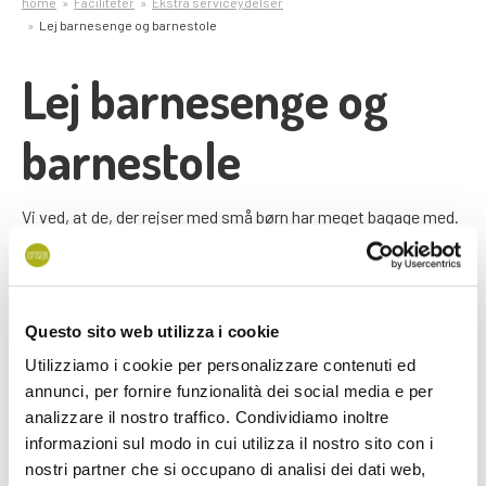
home
Faciliteter
Ekstra serviceydelser
Lej barnesenge og barnestole
Lej barnesenge og
barnestole
Vi ved, at de, der rejser med små børn har meget bagage med.
Af denne grund har vi tænkt på en serviceydelse, der vil
forenkle din ferie: udlejning af barnesenge, sengeheste og
barnestole.
Questo sito web utilizza i cookie
Utilizziamo i cookie per personalizzare contenuti ed
1
barneseng *
: 2,00 € per nat
annunci, per fornire funzionalità dei social media e per
1
barnestol
: 2,00 € per nat
analizzare il nostro traffico. Condividiamo inoltre
1
sengehest:
1,00 € per nat.
informazioni sul modo in cui utilizza il nostro sito con i
nostri partner che si occupano di analisi dei dati web,
Denne serviceydelse kan efterspørges ved
booking
, eller