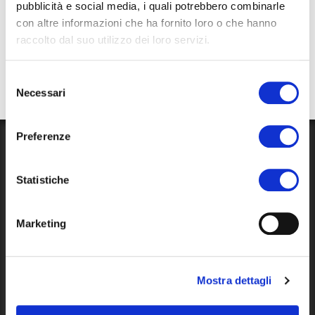
pubblicità e social media, i quali potrebbero combinarle
efterfølgende, ved at
kontakte os her
.
con altre informazioni che ha fornito loro o che hanno
raccolto dal suo utilizzo dei loro servizi.
* Barnesengens størrelse: 125cm x 65 cm x 80 cm (h).
Madrassens tykkelse: 4 cm.
Selezione
Necessari
del
Puder og sengetøj er ikke indbefattet.
consenso
Preferenze
Blog
Statistiche
News, events and information about our campsite and its
surroundings. Read our
blog
!
Marketing
Follow us
Mostra dettagli