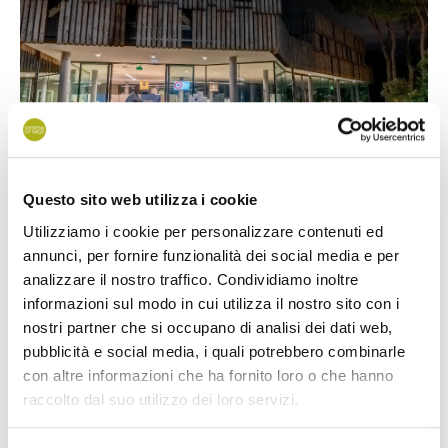
Questo sito web utilizza i cookie
Utilizziamo i cookie per personalizzare contenuti ed
Uanset om det er i lav- og højsæsonen, kan gæsterne på
annunci, per fornire funzionalità dei social media e per
campingpladsen altid kontakte nattepersonalet i receptionen
analizzare il nostro traffico. Condividiamo inoltre
med henvendelser om akutte problemer eller for at anmode
informazioni sul modo in cui utilizza il nostro sito con i
om hjælp i nødstilfælde.
nostri partner che si occupano di analisi dei dati web,
pubblicità e social media, i quali potrebbero combinarle
Nattepersonalet fører tilsyn med hele campingpladsen med
con altre informazioni che ha fornito loro o che hanno
cykel- eller elvognskontrolrunder og bestræber sig på at
raccolto dal suo utilizzo dei loro servizi.
opretholde stilheden fra klokken 23.00 til 07.00, hvilket
begrænser enhver støj fra gæsterne og opretholder