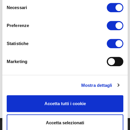
Selezione
overholdelsen af bilforbuddet. Så kan du sove stille og roligt!
Necessari
del
consenso
Preferenze
Statistiche
Marketing
Mostra dettagli
Accetta tutti i cookie
Accetta selezionati