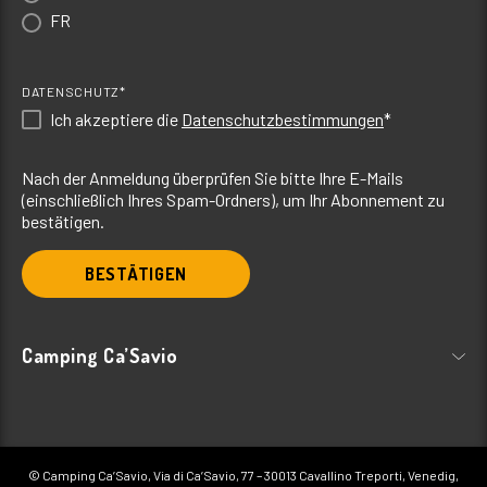
In einer schattigen und
Rühige Lage, zwischen
FR
zentralen Lage, neben
dem Pinienwald und dem
dem Strand und allen
Strand. Bequemes
Einrichtungen.
Wohnzimmer, gedachte
Holzgebäude mit
Terrasse, Klimaanlage.
Klimaanlage.
DATENSCHUTZ*
Ich akzeptiere die
Datenschutzbestimmungen
*
BUNGALOWS UND
BUNGALOWS UND
Nach der Anmeldung überprüfen Sie bitte Ihre E-Mails
CHALETS
CHALETS
(einschließlich Ihres Spam-Ordners), um Ihr Abonnement zu
24 mq, 2 Zimmer, max 5
34 mq, 2 Zimmer, max
bestätigen.
Personen.
4+1 Personen.
von € 102
von € 107
BESTÄTIGEN
Camping Ca’Savio
© Camping Ca’Savio, Via di Ca’Savio, 77 – 30013 Cavallino Treporti, Venedig,