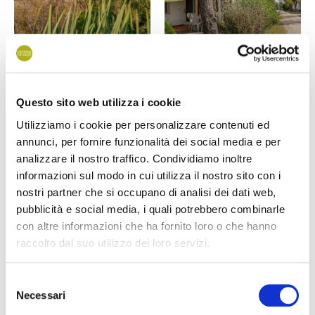
Bungalow 1 fila
Bungalow 2 Fila
Questo sito web utilizza i cookie
BUNGALOWS UND CHALETS
BUNGALOWS UND CHALETS
22 mq, 2 Zimmer, max 5
25 mq, 2 Zimmer, max 4+1
Utilizziamo i cookie per personalizzare contenuti ed
Personen.
Personen.
annunci, per fornire funzionalità dei social media e per
von € 58
von € 104
analizzare il nostro traffico. Condividiamo inoltre
informazioni sul modo in cui utilizza il nostro sito con i
nostri partner che si occupano di analisi dei dati web,
pubblicità e social media, i quali potrebbero combinarle
con altre informazioni che ha fornito loro o che hanno
raccolto dal suo utilizzo dei loro servizi.
Selezione
Necessari
del
consenso