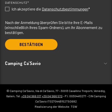
DATENSCHUTZ*
Ich akzeptiere die
Datenschutzbestimmungen
*
Nach der Anmeldung überprüfen Sie bitte Ihre E-Mails
(einschließlich Ihres Spam-Ordners), um Ihr Abonnement zu
bestätigen.
BESTÄTIGEN
Camping Ca’Savio
© Camping Ca’Savio, Via di Ca’Savio, 77 – 30013 Cavallino Treporti, Venedig,
Italien; Tel.
+39 041 966 017
+39 041 966 570
– P.I. 00304410277 – CIN Camping
Ca’Savio IT027044B152T5G682
Realisierung der Website: TSW