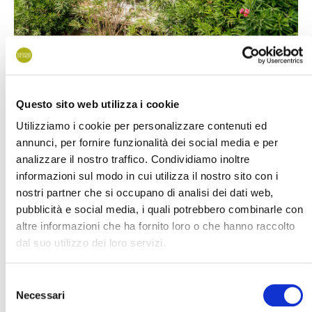
Die Mobilheime Beach House Deluxe befinden sich in einer
Questo sito web utilizza i cookie
zentralen Lage des Campingplatzes und der von Bäumen
Utilizziamo i cookie per personalizzare contenuti ed
gesäumte Weg, der sie vom Ausgang am Strand trennt, ist
annunci, per fornire funzionalità dei social media e per
auch der ideale Weg zum Wandern oder Radfahren, um alle
analizzare il nostro traffico. Condividiamo inoltre
Einrichtungen einfach zu erreichen.
informazioni sul modo in cui utilizza il nostro sito con i
nostri partner che si occupano di analisi dei dati web,
Beschreibung
pubblicità e social media, i quali potrebbero combinarle con
altre informazioni che ha fornito loro o che hanno raccolto
dal suo utilizzo dei loro servizi.
Ausstattung
Selezione
Necessari
del
Zusätzliche Dienstleistungen