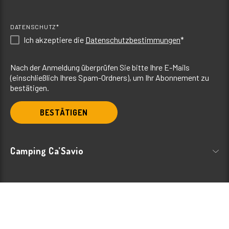
DATENSCHUTZ*
Ich akzeptiere die
Datenschutzbestimmungen
*
Nach der Anmeldung überprüfen Sie bitte Ihre E-Mails
(einschließlich Ihres Spam-Ordners), um Ihr Abonnement zu
bestätigen.
BESTÄTIGEN
Camping Ca’Savio
© Camping Ca’Savio, Via di Ca’Savio, 77 – 30013 Cavallino Treporti, Venedig,
Italien; Tel.
+39 041 966 017
+39 041 966 570
– P.I. 00304410277 – CIN Camping
Ca’Savio IT027044B152T5G682