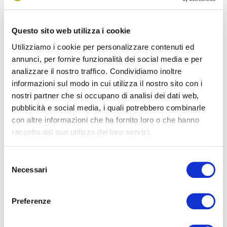
verfügt über einen großen klimatisierten Raum. Auf unserer
Restaurantterrasse können unsere Gäste während dem
Questo sito web utilizza i cookie
Essen den Ausblick auf unseren wunderschön angelegten
Utilizziamo i cookie per personalizzare contenuti ed
Garten genießen, in dem die Kinder auch viel Platz zum
annunci, per fornire funzionalità dei social media e per
Spielen finden.
analizzare il nostro traffico. Condividiamo inoltre
informazioni sul modo in cui utilizza il nostro sito con i
Unser Chefkoch bietet Ihnen italienische und internationale
nostri partner che si occupano di analisi dei dati web,
Hauptspeisen und stets frische Fischgerichte sowie Gemüse
pubblicità e social media, i quali potrebbero combinarle
aus der Region. Unser mehrsprachiges Personal wird Ihnen
con altre informazioni che ha fornito loro o che hanno
dazu die passenden Weine vorschlagen.
raccolto dal suo utilizzo dei loro servizi.
Die
Snack-Bar in der Straße 13
ist perfekt für einen Drink
Selezione
am Pool, einen Snack oder ein leckeres Eis zu jeder
Necessari
del
Tageszeit.
consenso
Tische und Stühle im Schatten des Pinienwaldes sind ideal,
Preferenze
um Ihr Mittagessen oder ein Eis nur wenige Schritte vom