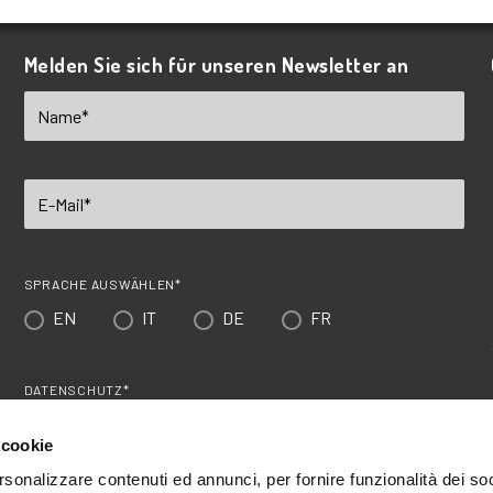
Melden Sie sich für unseren Newsletter an
SPRACHE AUSWÄHLEN*
EN
IT
DE
FR
DATENSCHUTZ*
Ich akzeptiere die
Datenschutzbestimmungen
*
 cookie
Nach der Anmeldung überprüfen Sie bitte Ihre E-Mails
rsonalizzare contenuti ed annunci, per fornire funzionalità dei so