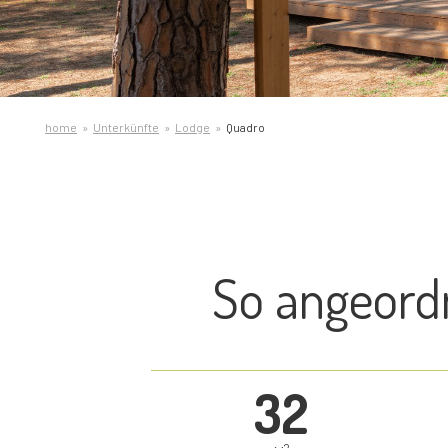
home
Unterkünfte
Lodge
Quadro
So angeordn
32