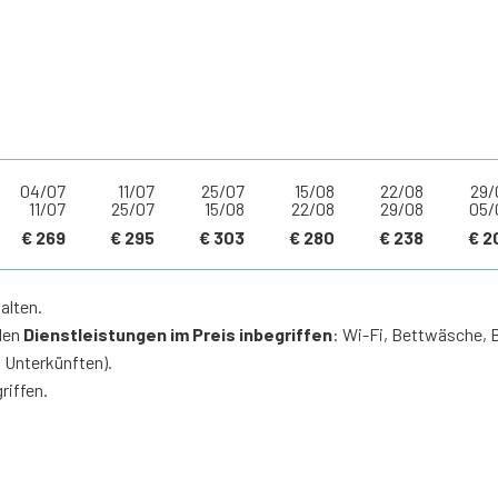
04/07
11/07
25/07
15/08
22/08
29/
11/07
25/07
15/08
22/08
29/08
05/
€ 269
€ 295
€ 303
€ 280
€ 238
€ 2
alten.
nden
Dienstleistungen im Preis inbegriffen
: Wi-Fi, Bettwäsche, 
 Unterkünften).
riffen.