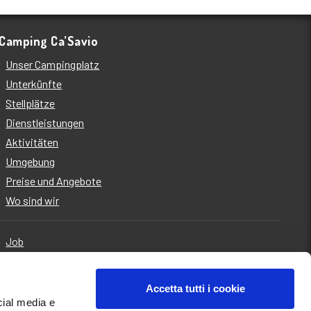
Camping Ca’Savio
Unser Campingplatz
Unterkünfte
Stellplätze
Dienstleistungen
Aktivitäten
Umgebung
Preise und Angebote
Wo sind wir
Job
Kontakt uns
Quality, safety, environment
Accetta tutti i cookie
Policy for Gender Equality
cial media e