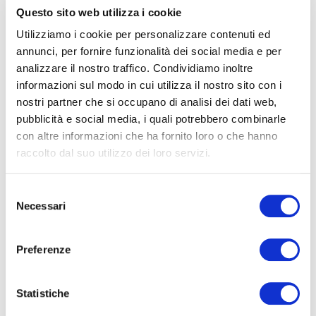
Questo sito web utilizza i cookie
Treporti und folgen Sie den Beschilderungen “
Ricevitoria
”.
Utilizziamo i cookie per personalizzare contenuti ed
Fahrkarten
:
annunci, per fornire funzionalità dei social media e per
Die Karten werden direkt beim
Customer Care Büro
verkauft.
analizzare il nostro traffico. Condividiamo inoltre
informazioni sul modo in cui utilizza il nostro sito con i
Kinder bis zu 6 Jahren fahren kostenlos.
nostri partner che si occupano di analisi dei dati web,
KombiTicket 24 Stunde für
pubblicità e social media, i quali potrebbero combinarle
con altre informazioni che ha fornito loro o che hanno
Bus+Fähre+Schifffahrtslinien Venedig: 31 €.
raccolto dal suo utilizzo dei loro servizi.
Falls Sie den Bootssteg mit Ihrem Auto oder Fahrrad
erreichen möchten, ist die Fahrkarte für das Motorschiff
Selezione
Necessari
direkt in Punta Sabbioni am ACTV-Fahrkartenschalter zu
del
consenso
beziehen.
Preferenze
Hin-/Rückfahrt: 9.50 €.
Organisierte Ausflüge:
Statistiche
Bootausflüge nach Venedig/ Inseln der Lagune