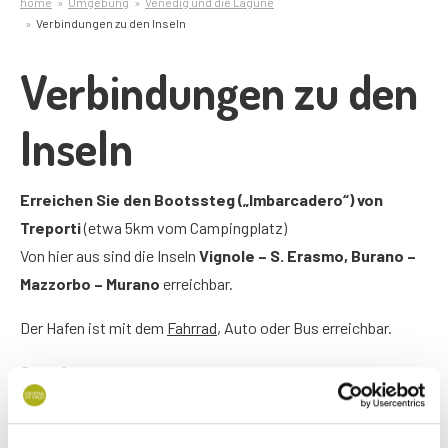
home
Umgebung
Venedig und die Lagune
Verbindungen zu den Inseln
Verbindungen zu den
Inseln
Erreichen Sie den Bootssteg („Imbarcadero“) von
Treporti
(etwa 5km vom Campingplatz)
Von hier aus sind die Inseln
Vignole – S. Erasmo, Burano –
Mazzorbo – Murano
erreichbar.
Der Hafen ist mit dem
Fahrrad
, Auto oder Bus erreichbar.
Strecke
:
Mit dem Fahrrad oder dem Auto fahren Sie bis zum Ende der
Straße von Ca’Savio, dann überqueren Sie die Brücke von