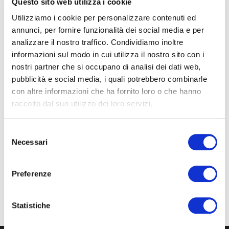
Questo sito web utilizza i cookie
Die Waschdauer variiert je nach Programm und Temperatur.
Utilizziamo i cookie per personalizzare contenuti ed
Wir empfehlen Ihnen die kürzeren, weil umweltschonenderen
annunci, per fornire funzionalità dei social media e per
Programme.
analizzare il nostro traffico. Condividiamo inoltre
informazioni sul modo in cui utilizza il nostro sito con i
Und dank dem Wäscheständer in Ihrer
Unterkunft
können Sie
nostri partner che si occupano di analisi dei dati web,
Ihre Wäsche im Freien trocknen.
pubblicità e social media, i quali potrebbero combinarle
con altre informazioni che ha fornito loro o che hanno
Bei Regentagen können Sie auch unsere Wäschetrockner
raccolto dal suo utilizzo dei loro servizi.
verwenden, die sich neben den Waschmaschinen befinden.
Selezione
Kosten:
Necessari
del
consenso
Waschmaschinen mit Seife und Desinfektionsmittel: 5
€ pro Wasch
Preferenze
Trockenvorgang: 4 €.
Statistiche