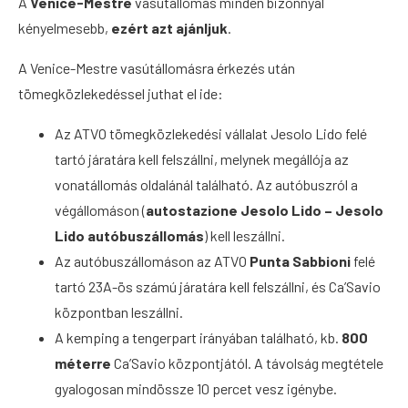
A
Venice-Mestre
vasútállomás minden bizonnyal
kényelmesebb,
ezért azt ajánljuk
.
A Venice-Mestre vasútállomásra érkezés után
tömegközlekedéssel juthat el ide:
Az ATVO tömegközlekedési vállalat Jesolo Lido felé
tartó járatára kell felszállni, melynek megállója az
vonatállomás oldalánál található. Az autóbuszról a
végállomáson (
autostazione Jesolo Lido – Jesolo
Lido autóbuszállomás
) kell leszállni.
Az autóbuszállomáson az ATVO
Punta Sabbioni
felé
tartó 23A-ös számú járatára kell felszállni, és Ca’Savio
központban leszállni.
A kemping a tengerpart irányában található, kb.
800
méterre
Ca’Savio központjától. A távolság megtétele
gyalogosan mindössze 10 percet vesz igénybe.