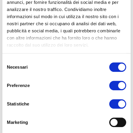
annunci, per fornire funzionalità dei social media e per
Telephone with international country code*
analizzare il nostro traffico. Condividiamo inoltre
informazioni sul modo in cui utilizza il nostro sito con i
nostri partner che si occupano di analisi dei dati web,
E-mail*
pubblicità e social media, i quali potrebbero combinarle
con altre informazioni che ha fornito loro o che hanno
raccolto dal suo utilizzo dei loro servizi.
Country
Selezione
Necessari
del
Arrival station*
consenso
Preferenze
Arrival train number*
Statistiche
Arrival date*
Marketing