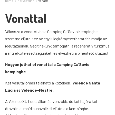
home
Hol vagyunk
Vonattal
Vonattal
Válassza a vonatot, ha a Camping Ca’Savio kempingbe
szeretne eljutni: ez az egyik legkörnyezetbarátabb módja az
ideutazásnak. Segít nekünk támogatni a regeneratív turizmus
iránti elkötelezettségünket, és élvezheti a pihentető utazást.
Hogyan juthat el vonattal a Camping Ca’Savio
kempingbe
Két vasútállomás található a közelben:
Velence Santa
Lucia
és
Velence-Mestre
.
A Velence St. Lucia állomás vonzóbb, de két hajóra kell
átszállnia, majd busszal kell eljutnia a kempingbe.