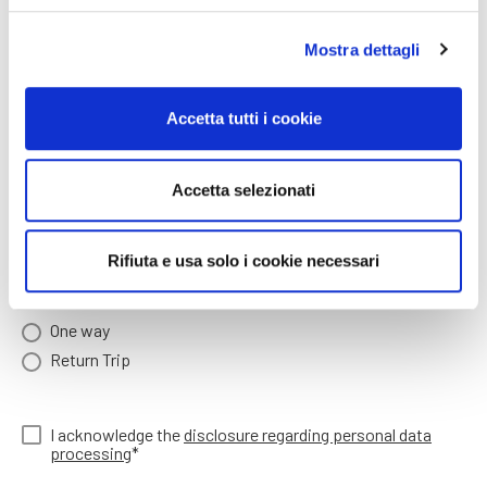
Arrival time (hh:mm)*
Mostra dettagli
Number of people arriving
Accetta tutti i cookie
Accetta selezionati
Arriving children age
Rifiuta e usa solo i cookie necessari
ONE WAY / RETURN TRIP*
One way
Return Trip
I acknowledge the
disclosure regarding personal data
processing
*