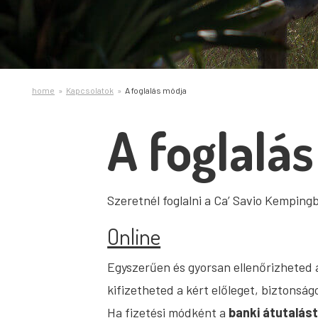
home
Kapcsolatok
A foglalás módja
A foglalá
Szeretnél foglalni a Ca’ Savio Kempin
Online
Egyszerűen és gyorsan ellenőrizheted a
kifizetheted a kért előleget, biztonság
Ha fizetési módként a
banki átutalás