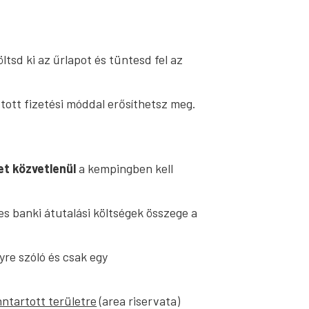
tsd ki az űrlapot és tüntesd fel az
ztott fizetési móddal erősíthetsz meg.
t közvetlenül
a kempingben kell
ges banki átutalási költségek összege a
re szóló és csak egy
nntartott területre
(area riservata)