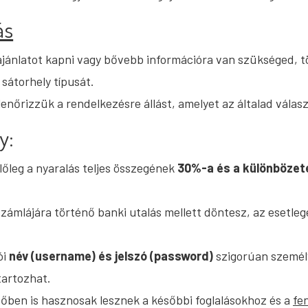
ás
ánlatot kapni vagy bővebb információra van szükséged, töl
sátorhely típusát.
lenőrizzük a rendelkezésre állást, amelyet az általad válas
y:
lőleg a nyaralás teljes összegének
30%-a és a különbözete
ószámlájára történő banki utalás mellett döntesz, az esetle
ói
név (username) és jelszó (password)
szigorúan személy
tartozhat.
jövőben is hasznosak lesznek a későbbi foglalásokhoz és a
fe