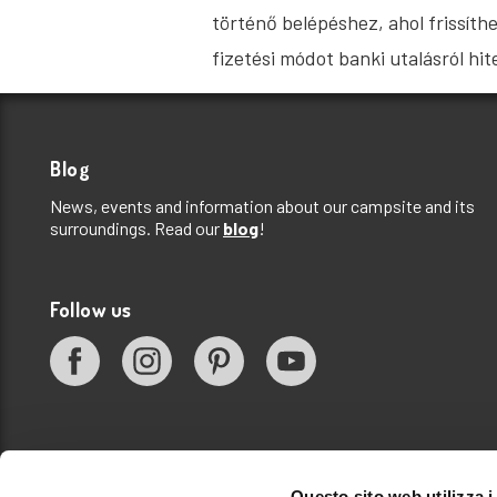
történő belépéshez, ahol frissíth
fizetési módot banki utalásról hit
Blog
News, events and information about our campsite and its
surroundings. Read our
blog
!
Follow us
Questo sito web utilizza i