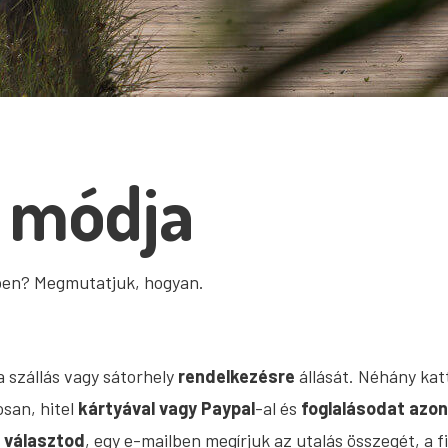
s módja
gben? Megmutatjuk, hogyan.
 szállás vagy sátorhely
rendelkezésre
állását. Néhány katt
osan, hitel
kártyával vagy Paypal
-al és
foglalásodat azon
t választod
, egy e-mailben megírjuk az utalás összegét, a fi