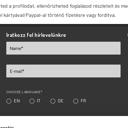
eted a profilodat, ellenőrizheted foglalásod részleteit és 
el kártyával/Paypal-al történő fizetésre vagy fordítva.
Iratkozz fel hírlevelünkre
CHOOSE LANGUAGE*
EN
IT
DE
FR
ADATVÉDELMI IRÁNYELVEK*
Elfogadom az
adatvédelmi irányelveket
*
 cookie