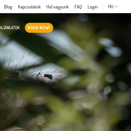
HU
Blog
Kapcsolatok
Hol vagyunk
FAQ
Login
 AJÁNLATOK
BOOK NOW!