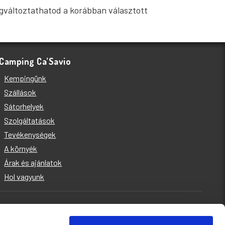
megváltoztathatod a korábban választott
Camping Ca’Savio
Kempingünk
Szállások
Sátorhelyek
Szolgáltatások
Tevékenységek
A környék
Árak és ajánlatok
Hol vagyunk
Kapcsolatok
Jobs